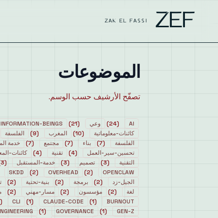
ZEF
ZAK EL FASSI
الموضوعات
تصفّح الأرشيف حسب الوسم.
AI
(
24
)
وعي
(
21
)
INFORMATION-BEINGS
كائنات-معلوماتية
(
10
)
المغرب
(
9
)
الفلسفة
الفلسفة
(
7
)
بناء
(
7
)
مجتمع
(
7
)
خدمة الم
تحسين-سير-العمل
(
4
)
تقنية
(
4
)
كائنات-المع
التقنية
(
3
)
تصميم
(
3
)
خدمة-المستقبل
(
3
)
SKDD
)
2
(
OVERHEAD
)
2
(
OPENCLAW
الجيل-زد
(
2
)
برمجة
(
2
)
بنية-تحتية
(
2
)
ت
لغة
(
2
)
مؤسسون
(
2
)
مسار-مهني
(
2
)
م
(
CLI
)
1
(
CLAUDE-CODE
)
1
(
BURNOUT
NGINEERING
)
1
(
GOVERNANCE
)
1
(
GEN-Z