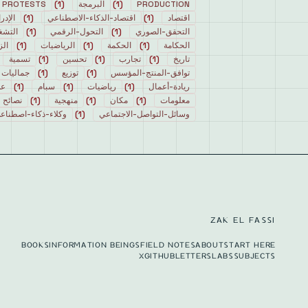
PRODUCTION
(
1
)
البرمجة
(
1
)
PROTESTS
اقتصاد
(
1
)
اقتصاد-الذكاء-الاصطناعي
(
1
)
الإدر
التحقق-الصوري
(
1
)
التحول-الرقمي
(
1
)
التشغ
الحكامة
(
1
)
الحكمة
(
1
)
الرياضيات
(
1
)
الز
تاريخ
(
1
)
تجارب
(
1
)
تحسين
(
1
)
تسمية
توافق-المنتج-المؤسس
(
1
)
توزيع
(
1
)
جماليات
ريادة-أعمال
(
1
)
رياضيات
(
1
)
سبام
(
1
)
عل
معلومات
(
1
)
مكان
(
1
)
منهجية
(
1
)
نصائح
وسائل-التواصل-الاجتماعي
(
1
)
وكلاء-ذكاء-اصطناع
ZAK EL FASSI
BOOKS
INFORMATION BEINGS
FIELD NOTES
ABOUT
START HERE
X
GITHUB
LETTERS
LABS
SUBJECTS