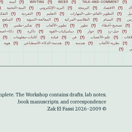
(
1
)
TALK-AND-COMMENT
(
1
)
WEB3
(
1
)
WRITING
(
1
)
أتمتة
(
1
)
اك
(
1
)
الاقتصاد
(
1
)
البرمجة
(
1
)
البريد-الإلكتروني
(
1
)
البنية-التحتية
(
يل
(
1
)
التطوير-القائم-على-المهارات
(
1
)
التعليم
(
1
)
التفردية
(
1
)
التفك
من
(
1
)
السبام
(
1
)
الطلاسم-المركبة
(
1
)
المعالجة-التنبؤية
(
1
)
المناهج
(
1
)
تصحيح-أخطاء
(
1
)
تطور
(
1
)
تطوير-الألعاب
(
1
)
تفكير-نظمي
(
1
)
(
1
)
جيل-زد
(
1
)
حوار
(
1
)
ديناميكيات-القوة
(
1
)
ذاكرة
(
1
)
ذكاء-اصط
اقات
(
1
)
علم-الأعصاب
(
1
)
فن
(
1
)
قيادة
(
1
)
كائنات-معلومات
(
1
)
(
1
)
نظرية-الألعاب
(
1
)
هندسة
(
1
)
هندسة-الذكاء-الاصطناعي
(
1
)
هوية
ي
(
1
)
plete. The Workshop contains drafts, lab notes,
book manuscripts, and correspondence.
Zak El Fassi.
2026
© 2009–