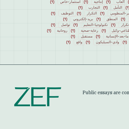
ألعاب
(
1
)
إنتاجية
(
1
)
استثمار-خاص
(
1
)
1
)
التأمل
(
1
)
التجارب
(
1
)
ير-المنظومي
(
1
)
التكرار
(
1
)
التوظيف
(
1
)
(
1
)
المنطق
(
1
)
بريد-إلكتروني
(
1
)
تكرار
(
1
)
تكنولوجيا-التعليم
(
1
)
تواصل
(
1
)
ناعي-وكيل
(
1
)
رعاية-صحية
(
1
)
روحانية
(
1
)
ما-بعد-الإنسانية
(
1
)
مستقبل
(
1
)
(
1
)
وادي-السيليكون
(
1
)
واقع
(
1
)
ZEF
Public essays are com