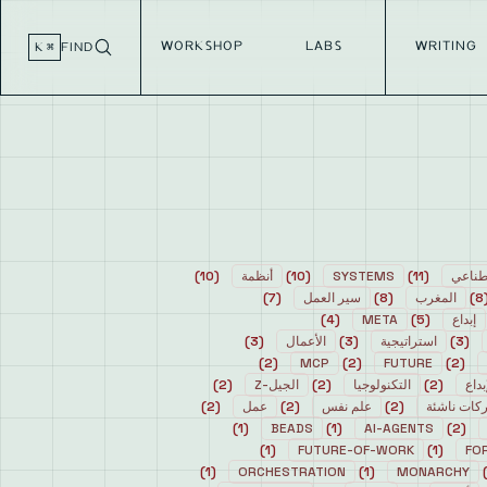
WORKSHOP
LABS
WRITING
⌘ K
FIND
طناعي
(
11
)
SYSTEMS
(
10
)
أنظمة
(
10
)
8
)
المغرب
(
8
)
سير العمل
(
7
)
إبداع
(
5
)
META
(
4
)
(
3
)
استراتيجية
(
3
)
الأعمال
(
3
)
)
2
(
MCP
)
2
(
FUTURE
)
2
(
بداع
(
2
)
التكنولوجيا
(
2
)
الجيل-Z
(
2
)
كات ناشئة
(
2
)
علم نفس
(
2
)
عمل
(
2
)
)
1
(
BEADS
)
1
(
AI-AGENTS
)
2
(
)
1
(
FUTURE-OF-WORK
)
1
(
FO
)
1
(
ORCHESTRATION
)
1
(
MONARCHY