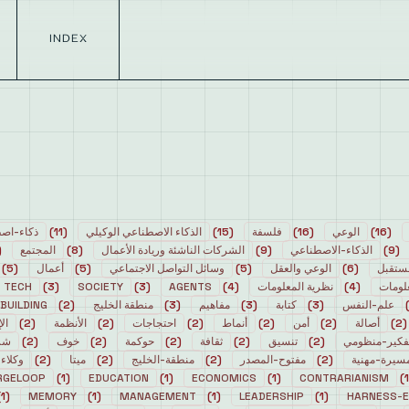
INDEX
(
16
)
الوعي
(
16
)
فلسفة
(
15
)
الذكاء الاصطناعي الوكيلي
(
11
)
ذكاء-اص
(
9
)
الذكاء-الاصطناعي
(
9
)
الشركات الناشئة وريادة الأعمال
(
8
)
المجتمع
(
ستقبل
(
6
)
الوعي والعقل
(
5
)
وسائل التواصل الاجتماعي
(
5
)
أعمال
(
5
)
لومات
(
4
)
نظرية المعلومات
(
4
)
AGENTS
(
3
)
SOCIETY
(
3
)
TECH
علم-النفس
(
3
)
كتابة
(
3
)
مفاهيم
(
3
)
منطقة الخليج
(
2
)
BUILDING
(
2
)
أصالة
(
2
)
أمن
(
2
)
أنماط
(
2
)
احتجاجات
(
2
)
الأنظمة
(
2
)
الإ
فكير-منظومي
(
2
)
تنسيق
(
2
)
ثقافة
(
2
)
حوكمة
(
2
)
خوف
(
2
)
شر
سيرة-مهنية
(
2
)
مفتوح-المصدر
(
2
)
منطقة-الخليج
(
2
)
ميتا
(
2
)
وكلاء
RGELOOP
)
1
(
EDUCATION
)
1
(
ECONOMICS
)
1
(
CONTRARIANISM
)
1
)
1
(
MEMORY
)
1
(
MANAGEMENT
)
1
(
LEADERSHIP
)
1
(
HARNESS-E