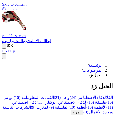
Skip to content
Skip to content
zakelfassi.com
ابدأ
المقالات
النشرة
المختبرات
نبذة
⌘K
ع
FR
EN
الرئيسية
/
الموضوعات
/
الجيل-زد
الجيل-زد
الكل
الذكاء الاصطناعي
(
24
)
وعي
(
21
)
الكيانات المعلوماتية
(
16
)
الوعي
(
16
)
فلسفة
(
15
)
الذكاء الاصطناعي الوكيلي
(
11
)
ذكاء-اصطناعي
(
11
)
الأنظمة
(
10
)
أنظمة
(
10
)
الفلسفة
(
9
)
المغرب
(
9
)
الشركات الناشئة
وريادة الأعمال
(
8
)
المزيد