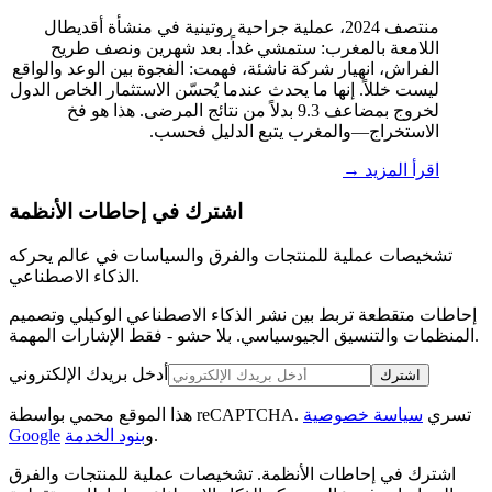
منتصف 2024، عملية جراحية روتينية في منشأة أقديطال
اللامعة بالمغرب: ستمشي غداً. بعد شهرين ونصف طريح
الفراش، انهيار شركة ناشئة، فهمت: الفجوة بين الوعد والواقع
ليست خللاً. إنها ما يحدث عندما يُحسّن الاستثمار الخاص الدول
لخروج بمضاعف 9.3 بدلاً من نتائج المرضى. هذا هو فخ
الاستخراج—والمغرب يتبع الدليل فحسب.
اقرأ المزيد →
اشترك في إحاطات الأنظمة
تشخيصات عملية للمنتجات والفرق والسياسات في عالم يحركه
الذكاء الاصطناعي.
إحاطات متقطعة تربط بين نشر الذكاء الاصطناعي الوكيلي وتصميم
المنظمات والتنسيق الجيوسياسي. بلا حشو - فقط الإشارات المهمة.
أدخل بريدك الإلكتروني
اشترك
هذا الموقع محمي بواسطة reCAPTCHA. تسري
سياسة خصوصية
.
و
بنود الخدمة
Google
اشترك في إحاطات الأنظمة
.
تشخيصات عملية للمنتجات والفرق