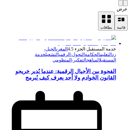
عرض
قائمة
بطاقات
خدمة المستقبل
·
الجزء 4.5
المغرب
الجيل-
زد
التعليم
الحكامة
التحول-الرقمي
التشغيل
خدمة
المستقبل
المناهج
التفكير-المنظومي
الفجوة بين الأجيال الرقمية: عندما يُدير خريجو
القانون الخوادم ولا أحد يعرف كيف يُبرمج