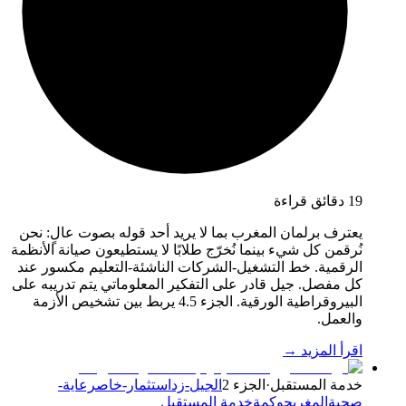
19 دقائق قراءة
يعترف برلمان المغرب بما لا يريد أحد قوله بصوت عالٍ: نحن
نُرقمن كل شيء بينما نُخرّج طلابًا لا يستطيعون صيانة الأنظمة
الرقمية. خط التشغيل-الشركات الناشئة-التعليم مكسور عند
كل مفصل. جيل قادر على التفكير المعلوماتي يتم تدريبه على
البيروقراطية الورقية. الجزء 4.5 يربط بين تشخيص الأزمة
والعمل.
اقرأ المزيد →
خدمة المستقبل
·
الجزء 2
الجيل-زد
استثمار-خاص
رعاية-
صحية
المغرب
حوكمة
خدمة المستقبل