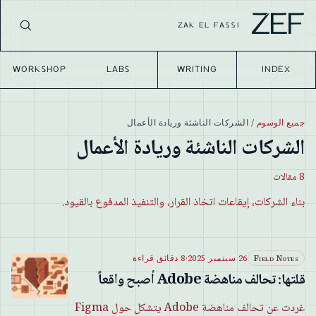
ZEF
ZAK EL FASSI
WORKSHOP
LABS
WRITING
INDEX
جميع الوسوم
/
الشركات الناشئة وريادة الأعمال
الشركات الناشئة وريادة الأعمال
8
مقالات
بناء الشركات، إيقاعات اتخاذ القرار، والتنفيذ المدفوع بالقيود.
Field Notes
26 سبتمبر 2025
·
8 دقائق قراءة
قلتها: تحالف مناهضة Adobe أصبح واقعاً
غردت عن تحالف مناهضة Adobe يتشكل حول Figma