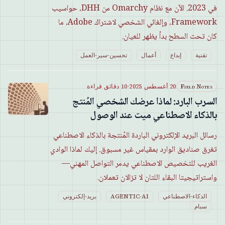
في 2023. الآن مع نظام Omarchy من DHH، حواسيب
Framework، وإلغائي الشخصي لاشتراك Adobe، ما
كان تحت السطح بدأ يظهر للعيان.
تقنية
إبداع
أعمال
تحسين-سير-العمل
Field Notes
20 أغسطس 2025
·
10 دقائق قراءة
السرب البارد: لماذا عرضك الشخصي المُنتج
بالذكاء الاصطناعي ميت عند الوصول
رسائل البريد الإلكتروني الباردة المُنتجة بالذكاء الاصطناعي
تغرق صناديق الوارد بمقياس غير مسبوق. إليك لماذا الوادي
الغريب للتخصيص الاصطناعي يدمر التواصل المهني—
واستراتيجيتا البقاء اللتان لا تزالان تعملان.
الذكاء-الاصطناعي
AGENTIC-AI
بريد-إلكتروني
سبام