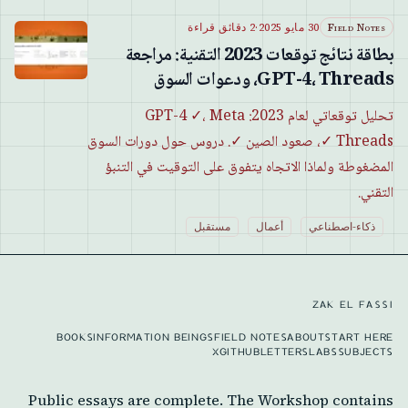
Field Notes
30 مايو 2025
·
2 دقائق قراءة
بطاقة نتائج توقعات 2023 التقنية: مراجعة
GPT-4، Threads، ودعوات السوق
تحليل توقعاتي لعام 2023: GPT-4 ✓، Meta
Threads ✓، صعود الصين ✓. دروس حول دورات السوق
المضغوطة ولماذا الاتجاه يتفوق على التوقيت في التنبؤ
التقني.
ذكاء-اصطناعي
أعمال
مستقبل
ZAK EL FASSI
BOOKS
INFORMATION BEINGS
FIELD NOTES
ABOUT
START HERE
X
GITHUB
LETTERS
LABS
SUBJECTS
Public essays are complete. The Workshop contains