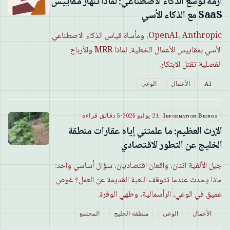
أزمة توسع الذكاء الاصطناعي: لماذا تنهار مقاييس
SaaS مع الذكاء الأسي
OpenAI، Anthropic، ومأساة قياس الذكاء الاصطناعي
الأسي بمقاييس الأعمال الخطية. لماذا MRR والأرباح
الفصلية تقتل الابتكار.
AI
الأعمال
الوعي
Information Beings
21 يوليو 2025
·
5 دقائق قراءة
الإرث العظيم: ما علمتني إياه عقارات منطقة
الخليج عن التطور الاقتصادي
جيل الألفية اثنان، واقعان اقتصاديان، سؤال أساسي واحد:
ماذا يحدث عندما تتوقف اللعبة القديمة عن العمل؟ غوص
عميق في الوعي، الرأسمالية، وطهي الوفرة.
الأعمال
الوعي
منطقة-الخليج
المجتمع