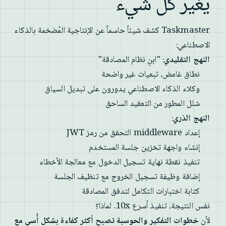
يغير كل شيء
Taskmaster كشف شيئاً حاسماً عن الإنتاجية المُضخمة بالذكاء
الاصطناعي:
النهج التقليدي
: "ابنِ نظام المصادقة"
نطاق غامض، تبعيات غير واضحة
وكلاء الذكاء الاصطناعي يدورون على تبديل السياق
شلل المطور من التعقيد الساحق
النهج الذري
:
إعداد middleware التحقق من رمز JWT
إنشاء واجهة تخزين جلسة المستخدم
تنفيذ نقطة نهاية تسجيل الدخول مع معالجة الأخطاء
إضافة وظيفة تسجيل الخروج مع تنظيف الجلسة
كتابة اختبارات التكامل لتدفق المصادقة
نفس النتيجة، تنفيذ أسرع 10x. لماذا؟
لأن
خطوات التفكير والحوسبة تصبح أكثر كفاءة بشكل أُسي مع