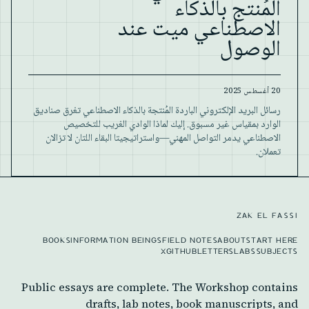
المُنتج بالذكاء
الاصطناعي ميت عند
الوصول
20 أغسطس 2025
رسائل البريد الإلكتروني الباردة المُنتجة بالذكاء الاصطناعي تغرق صناديق
الوارد بمقياس غير مسبوق. إليك لماذا الوادي الغريب للتخصيص
الاصطناعي يدمر التواصل المهني—واستراتيجيتا البقاء اللتان لا تزالان
تعملان.
ZAK EL FASSI
BOOKS
INFORMATION BEINGS
FIELD NOTES
ABOUT
START HERE
X
GITHUB
LETTERS
LABS
SUBJECTS
Public essays are complete. The Workshop contains
drafts, lab notes, book manuscripts, and