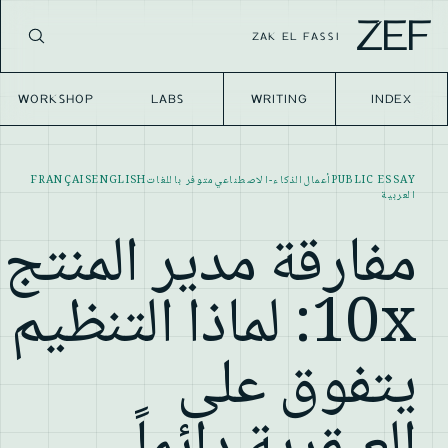
ZEF
ZAK EL FASSI
WORKSHOP
LABS
WRITING
INDEX
PUBLIC ESSAY
أعمال
الذكاء-الاصطناعي
متوفر باللغات
ENGLISH
FRANÇAIS
العربية
مفارقة مدير المنتج
10x: لماذا التنظيم
يتفوق على