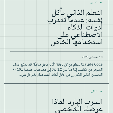
←
السابق
التعلم الذاتي يأكل
نفسه: عندما تتدرب
أدوات الذكاء
الاصطناعي على
استخدامها الخاص
18 أغسطس 2025
Claude Code يتعلم من كل لحظة "أنت محق تماماً!" قد يدفع أدوات
التطوير من مكاسب إنتاجية بين 1.2-5x إلى مضاعفات حقيقية 10x++.
التحسين الذاتي التكراري من خلال أنماط الاستخدام يغير كل شيء.
→
التالي
السرب البارد: لماذا
عرضك الشخصي