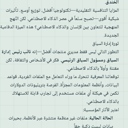
الخندق
.
المزايا التنافسية التقليدية—تكنولوجيا أفضل، توزيع أوسع، تأثيرات
شبكية أقوى—تصبح سلعاً في عصر الذكاء الاصطناعي. لكن النُهج
المنهجية للتعاون بين الإنسان والذكاء الاصطناعي؟ هذه الميزة الدفاعية
الجديدة.
ثورة إدارة السياق
التطور التالي ليس فقط مديري منتجات أفضل—إنه
نائب رئيس إدارة
السياق
و
مسؤول السياق الرئيسي
. فكر في الأشخاص والثقافة، لكن
مقننة وأولاً بالذكاء الاصطناعي.
توقعاتنا المعرفية تتحرك ما وراء التعامل مع الملفات الفردية، قواعد
البيانات، وأنظمة المعلومات المجزأة. الفرصة بتريليونات الدولارات
تكمن في هيكلة أي ملفات مستخدم إلى تجارب قابلة للاستهلاك
بالذكاء الاصطناعي.
اعتبر الآثار المؤسسية:
الحالة الحالية
: ملفات غير منظمة منتشرة عبر الأنظمة، بحيرات
بيانات ليست ذكية حقاً