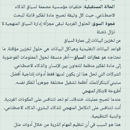
الحالة المستقبلية
: خلفيات مؤسسية مصممة لسياق الذكاء
الاصطناعي، حيث كل وثيقة تصبح مادة تفكير قابلة للبحث
فجوة السوق
: الحلول الفردية تبقى مجزأة؛ إدارة السياق المنهجية لا
تزال ناشئة
من تخزين البيانات إلى عمارة السياق
قواعد البيانات التقليدية وهياكل البيانات هي حلول تخزين مؤقتة. ما
نحتاجه هو
عمارات السياق
—أطر منسقة تحول المعلومات الفوضوية
إلى مادة تفكير منظمة للتعاون بين الإنسان والذكاء الاصطناعي.
الشركات التي تحل هذا لن يكون لديها فقط أدوات إنتاجية أفضل.
ستبني/تبتكر/تملك أنظمة تشغيل مختلفة جوهرياً للفكر نفسه.
أطروحة الابتكار المنهجي
عندما تصبح عمليتك خندقك، لم تعد تتنافس على المكونات الفردية.
أنت تتنافس على التكامل المنهجي للذكاء البشري، الذكاء الاصطناعي،
والبنية التنظيمية.
هذا هو السبب في أن تنظيم المهام الذرية من خلال أدوات مثل