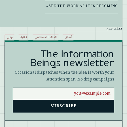
→
SEE THE WORK AS IT IS BECOMING
مصنّف ضمن
أعمال
الذكاء-الاصطناعي
تقنية
وعي
The Information
Beings newsletter
Occasional dispatches when the idea is worth your
attention span. No drip campaigns.
Email address
SUBSCRIBE
Website