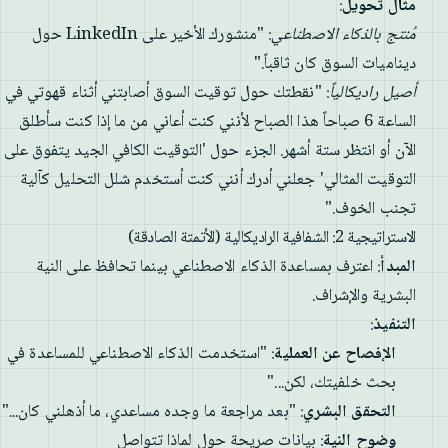
مثال تحويل
:
مُنتج بالذكاء الاصطناعي
: "منشورك الأخير على LinkedIn حول
ديناميات السوق كان ثاقباً."
أصيل راديكالياً
: "نقطتك حول توقيت السوق أصابتني أثناء قهوتي في
الساعة 6 صباحاً هذا الصباح لأنني كنت أعاني من ما إذا كنت سأطلق
الآن أو انتظر ستة أشهر. الجزء حول 'التوقيت الكافي الجيد يتفوق على
التوقيت المثالي' جعلني أدرك أنني كنت أستخدم شلل التحليل كآلية
تجنب الخوف."
الاستراتيجية 2: الشفافية الراديكالية (الأتمتة الصادقة)
المبدأ
: اعترف بمساعدة الذكاء الاصطناعي بينما تحافظ على النية
البشرية والإشراف.
التنفيذ
:
الإفصاح عن العملية
: "استخدمت الذكاء الاصطناعي للمساعدة في
بحث خلفيتك، لكن..."
التحقق البشري
: "بعد مراجعة ما وجده مساعدي، ما أذهلني كان..."
وضوح النية
: بيانات صريحة حول لماذا تتواصل