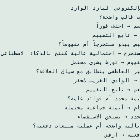
لكتروني البارد الوارد
قالب واضحة؟
 → احذف فوراً
→ تابع التقييم
 يبدو مستخرجاً أم مفهوماً؟
خرج → احتمالية عالية مُنتج بالذكاء الاصطناعي
هوم → تورط بشري محتمل
 العاطفي يتطابق مع سياق العلاقة؟
→ الوادي الغريب مُحفز
م → تابع التقييم
مة محدد أم فوائد عامة؟
م → أتمتة جماعية محتملة
د → يستحق الاستقصاء
الية واضحة أم عملية مبيعات دفعية؟
ية → ارفض