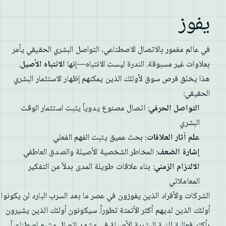
يفوز
في عالم مغمور بالاتصال الاصطناعي، التواصل البشري الحقيقي يأمر
بعلاوات غير مسبوقة. الندرة ليست الانتباه—إنها
الانتباه الأصيل
.
هذا يخلق فرص سوق لأولئك الذين يمكنهم إظهار الاستثمار البشري
الحقيقي:
التواصل الحرفي
: اتصال مصنوع يدوياً يثبت استثمار الوقت
البشري
علم آثار العلاقات
: بحث عميق يثبت الفهم الفعلي
إشارة الضعف
: المخاطر الشخصية الأصيلة والصدق العاطفي
الالتزام الزمني
: بناء علاقات طويلة المدى بدلاً من التفكير
المعاملاتي
الشركات والأفراد الذين يفوزون في عصر ما بعد السرب البارد لن يكونوا
أولئك الذين لديهم أكثر الأتمتة تطوراً. سيكونون أولئك الذين يشيرون
بأكثر فعالية للنية البشرية الأصيلة في مشهد اتصال مشبع اصطناعياً.