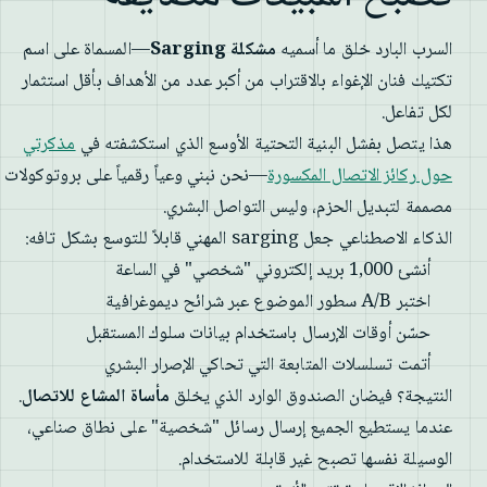
السرب البارد خلق ما أسميه
مشكلة Sarging
—المسماة على اسم
تكتيك فنان الإغواء بالاقتراب من أكبر عدد من الأهداف بأقل استثمار
لكل تفاعل.
هذا يتصل بفشل البنية التحتية الأوسع الذي استكشفته في
مذكرتي
حول ركائز الاتصال المكسورة
—نحن نبني وعياً رقمياً على بروتوكولات
مصممة لتبديل الحزم، وليس التواصل البشري.
الذكاء الاصطناعي جعل sarging المهني قابلاً للتوسع بشكل تافه:
أنشئ 1,000 بريد إلكتروني "شخصي" في الساعة
اختبر A/B سطور الموضوع عبر شرائح ديموغرافية
حسّن أوقات الإرسال باستخدام بيانات سلوك المستقبل
أتمت تسلسلات المتابعة التي تحاكي الإصرار البشري
النتيجة؟ فيضان الصندوق الوارد الذي يخلق
مأساة المشاع للاتصال
.
عندما يستطيع الجميع إرسال رسائل "شخصية" على نطاق صناعي،
الوسيلة نفسها تصبح غير قابلة للاستخدام.