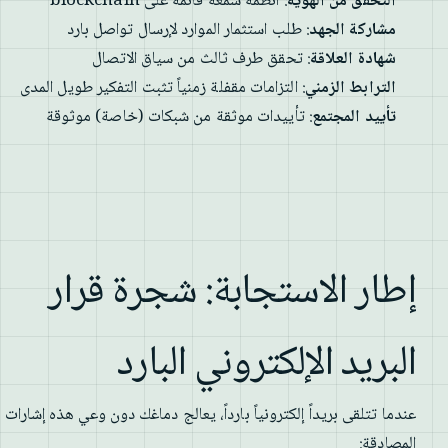
التحقق من الهوية
: أنظمة سمعة قائمة على blockchain
مشاركة الجهد
: طلب استثمار الموارد لإرسال تواصل بارد
شهادة العلاقة
: تحقق طرف ثالث من سياق الاتصال
الترابط الزمني
: التزامات مقفلة زمنياً تثبت التفكير طويل المدى
تأييد المجتمع
: تأييدات موثقة من شبكات (خاصة) موثوقة
إطار الاستجابة: شجرة قرار
البريد الإلكتروني البارد
عندما تتلقى بريداً إلكترونياً بارداً، يعالج دماغك دون وعي هذه إشارات
المصادقة: