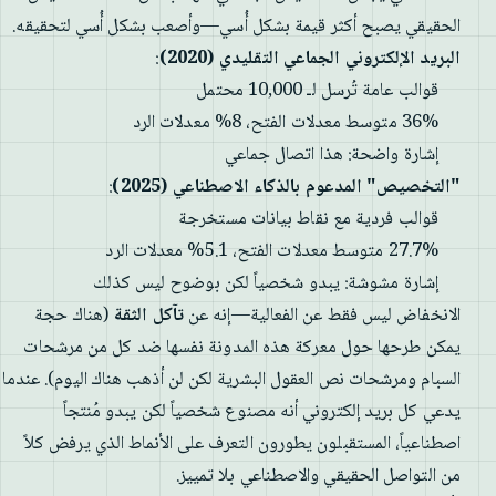
الحقيقي يصبح أكثر قيمة بشكل أُسي—وأصعب بشكل أُسي لتحقيقه.
البريد الإلكتروني الجماعي التقليدي (2020)
:
قوالب عامة تُرسل لـ 10,000 محتمل
36% متوسط معدلات الفتح، 8% معدلات الرد
إشارة واضحة: هذا اتصال جماعي
"التخصيص" المدعوم بالذكاء الاصطناعي (2025)
:
قوالب فردية مع نقاط بيانات مستخرجة
27.7% متوسط معدلات الفتح، 5.1% معدلات الرد
إشارة مشوشة: يبدو شخصياً لكن بوضوح ليس كذلك
الانخفاض ليس فقط عن الفعالية—إنه عن
تآكل الثقة
(هناك حجة
يمكن طرحها حول معركة هذه المدونة نفسها ضد كل من مرشحات
السبام ومرشحات نص العقول البشرية لكن لن أذهب هناك اليوم). عندما
يدعي كل بريد إلكتروني أنه مصنوع شخصياً لكن يبدو مُنتجاً
اصطناعياً، المستقبلون يطورون التعرف على الأنماط الذي يرفض كلاً
من التواصل الحقيقي والاصطناعي بلا تمييز.