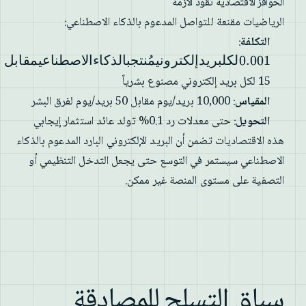
الحوافز الاقتصادية تقود الأزمة
الرياضيات مقنعة للتواصل المدعوم بالذكاء الاصطناعي:
التكلفة
:
0.001 لكل
بريد
0.001لكلبريدإلكترونيمُنتجبالذكاءالاصطناعيمقابل
إلكتروني
15 لكل بريد إلكتروني مصنوع بشرياً
مُنتج
المقياس
: 10,000 بريد/يوم مقابل 50 بريد/يوم لفرق البشر
بالذكاء
التحويل
: حتى معدلات رد 0.1% تولد عائد استثمار إيجابي
الاصطناعي
مقابل
هذه الاقتصاديات تضمن أن البريد الإلكتروني البارد المدعوم بالذكاء
الاصطناعي سيستمر في التوسع حتى يجعل التدخل التنظيمي أو
التصفية على مستوى المنصة غير ممكن.
سباق التسلح للمصادقة