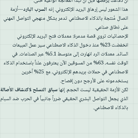
أن دماغك يرفضها قبل أن تبدأ المعالجة الواعية حتى.
هذا الشعور ليس إرهاق البريد الإلكتروني. إنه
السرب البارد
—أزمة
اتصال مُنتجة بالذكاء الاصطناعي تدمر بشكل منهجي التواصل المهني
على نطاق صناعي.
الإحصائيات تروي قصة مدمرة: معدلات فتح البريد الإلكتروني
انخفضت 23% منذ دخول الذكاء الاصطناعي سير عمل المبيعات
السائد. معدلات الرد انهارت إلى متوسط 5.1% عبر الصناعات. في
الوقت نفسه، 63% من المسوقين الآن يعترفون علناً باستخدام الذكاء
الاصطناعي في حملات بريدهم الإلكتروني، مع 25% آخرين
يستخدمونه على الأرجح دون إفصاح.
لكن الأزمة الحقيقية ليست الحجم. إنها
سباق التسلح لاكتشاف الأصالة
الذي يجعل التواصل البشري الحقيقي ضرراً جانبياً في الحرب ضد السبام
بالذكاء الاصطناعي.