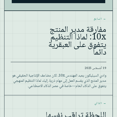
Website
←
السابق
مفارقة مدير المنتج
10x: لماذا التنظيم
يتفوق على العبقرية
دائماً
19 أغسطس 2025
وادي السيليكون يعبد المهندس 10x، لكن مضاعف الإنتاجية الحقيقي هو
مدير المنتج الذي يقسم العمل إلى مهام ذرية. إليك لماذا التنظيم المنهجي
يتفوق على الذكاء الخام—خاصة في عصر الذكاء الاصطناعي.
→
التالي
اللحظة تراقب نفسها