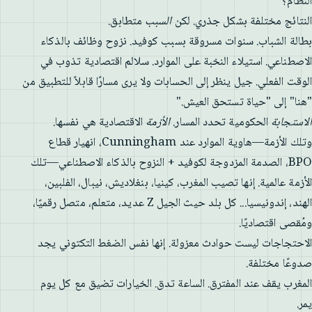
النظام؟
النتائج مختلفة بشكل جذري. لكن
السبب
متطابق.
بطالة الشباب. سنوات مسروقة بسبب كوفيد. نزوح وظائف بالذكاء
الاصطناعي. استيلاء النخبة على الموارد. سلالم اقتصادية تذوب في
الوقت الفعلي. جيل ينظر إلى الحسابات ولا يرى مسارًا قابلاً للتطبيق من
"هنا" إلى "حياة تستحق العيش."
الاستجابة
الحكومية تحدد المسار.
الأزمة
الاقتصادية هي نفسها.
وتلك الأزمة—هاوية الموارد عند Cunningham، انهيار قطاع
BPO، الصدمة المزدوجة لكوفيد + النزوح بالذكاء الاصطناعي—تلك
الأزمة عالمية. إنها تصيب المغرب، كينيا، بنغلاديش، نيبال، الفلبين،
الهند، إندونيسيا... كل بلد حيث الجيل Z عديد، متعلم، متصل رقميًا،
ومُقصى اقتصاديًا.
الاحتجاجات ليست حوادث معزولة. إنها نفس الضغط التكتوني يجد
صدوعًا مختلفة.
المغرب يقف عند المفترق. الساعة تدق. الخيارات تضيق مع كل يوم
يمر.