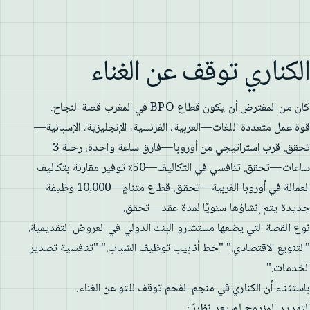
الكناري توقف عن الغناء
كان من المفترض أن يكون قطاع BPO في المغرب قصة النجاح.
قوة عمل متعددة اللغات—العربية، الفرنسية، الإنجليزية، الإسبانية—
تحقق. قرب استراتيجي من أوروبا—فارق ساعة واحدة، رحلة 3
ساعات—تحقق. تنافسي في التكاليف—50٪ توفير مقارنة بتكاليف
العمالة في أوروبا الغربية—تحقق. قطاع متنامٍ—10,000 وظيفة
جديدة يتم إنشاؤها سنويًا لمدة عقد—تحقق.
نوع القصة التي يضعها مستشارو البنك الدولي في العروض التقديمية.
"التنويع الاقتصادي." "خط أنابيب توظيف الشباب." "تنافسية تصدير
الخدمات."
باستثناء أن الكناري في منجم الفحم توقف للتو عن الغناء.
التهديد المزدوج لم يعد نظريًا: