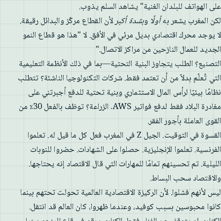
على الهواتف للبلدان الغنية" يشاهد السلم يذوب.
لكن المغرب يشعر به
أولًا
و
بشدة أكبر
لأن القطاع مركّز والبدائل رقيقة.
لا يوجد محرك اقتصادي بديل مرئي في الأفق. لا "هذا هو قطاع النمو
الجديد للعمال النازحين من مراكز الاتصال."
التصنيع؟ الطلب يتجاوز البنية التحتية—بما في ذلك الأنظمة التعليمية
التي تُعلّم بدلاً من أن تعتمد فقط. شركات التكنولوجيا الناشئة؟ تتطلب
نظامًا بيئيًا لرأس المال الاستثماري وبنية تحتية للدفع أجبرتني على
مغادرة البلاد فقط لدفع فواتير AWS. الزراعة؟ توظف بالفعل 30٪ من
القوى العاملة بأجور الفقر.
القسوة في التوقيت. الجيل Z في المغرب فعل كل ما قيل له. تعلموا
الفرنسية. تعلموا الإنجليزية. حصلوا على الشهادات. حضروا للنوبات
الليلية. تم تحسينهم تمامًا للمهارات التي قال الاقتصاد إنه يحتاجها.
والاقتصاد سحب البساط.
ليس لأنهم فشلوا. لأن الركيزة الاقتصادية العالمية تحولت تحتهم بينما
كانوا محبوسين بسبب كوفيد، وعندما ظهروا، كان العالم قد انتقل.