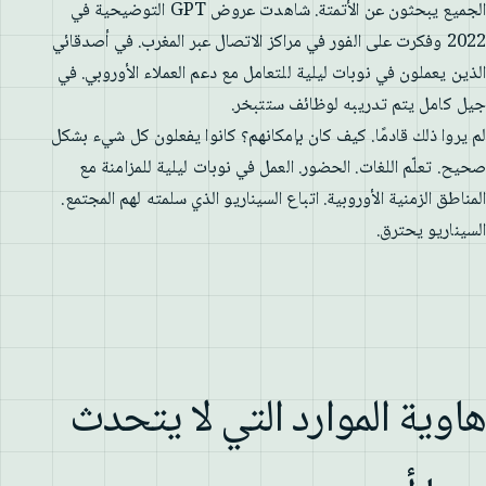
الجميع يبحثون عن الأتمتة. شاهدت عروض GPT التوضيحية في
2022 وفكرت على الفور في مراكز الاتصال عبر المغرب. في أصدقائي
الذين يعملون في نوبات ليلية للتعامل مع دعم العملاء الأوروبي. في
جيل كامل يتم تدريبه لوظائف ستتبخر.
لم يروا ذلك قادمًا. كيف كان بإمكانهم؟ كانوا يفعلون كل شيء بشكل
صحيح. تعلّم اللغات. الحضور. العمل في نوبات ليلية للمزامنة مع
المناطق الزمنية الأوروبية. اتباع السيناريو الذي سلمته لهم المجتمع.
السيناريو يحترق.
هاوية الموارد التي لا يتحدث