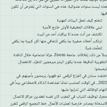
هذه ليست سنوات عشوائية. هذه هي السنوات التي يُفترض أن تكون
فيها:
تتعلم كيف تعمل البيئات المهنية
تبني علاقاتك الحقيقية الأولى خارج الأسرة
تكتشف من أنت عندما لا يراقبك أحد من البيت
ترتكب أخطاء صغيرة بما يكفي للتعافي منها لكن كبيرة بما يكفي
لتعلّمك شيئًا
بدلاً من ذلك: إغلاقات. جامعة Zoom. عزلة اجتماعية خلال النافذة
التطورية الدقيقة عندما يكون البشر مبرمجين للتفرّد، للانفصال،
ليصبحوا.
اختفت سنتان في الفراغ الرقمي. ثم ظهروا، يرمشون بأعينهم، في
2022... في الوقت المناسب تمامًا لمشاهدة الذكاء الاصطناعي يبدأ في
التهام الوظائف التي تدرّبوا عليها.
محرك توظيف الشباب في المغرب كان نفسه لعقدين: مراكز الاتصال.
الاستعانة بمصادر خارجية لعمليات الأعمال. خط التجميع الرقمي للقرن