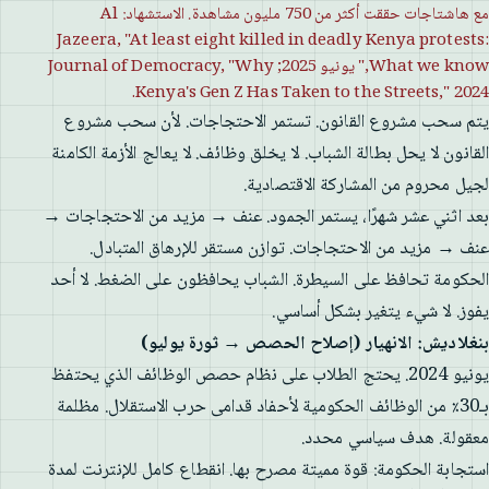
مع هاشتاجات حققت أكثر من 750 مليون مشاهدة. الاستشهاد: Al
Jazeera, "At least eight killed in deadly Kenya protests:
What we know," يونيو 2025; Journal of Democracy, "Why
Kenya's Gen Z Has Taken to the Streets," 2024.
يتم سحب مشروع القانون. تستمر الاحتجاجات. لأن سحب مشروع
القانون لا يحل بطالة الشباب. لا يخلق وظائف. لا يعالج الأزمة الكامنة
لجيل محروم من المشاركة الاقتصادية.
بعد اثني عشر شهرًا، يستمر الجمود. عنف → مزيد من الاحتجاجات →
عنف → مزيد من الاحتجاجات. توازن مستقر للإرهاق المتبادل.
الحكومة تحافظ على السيطرة. الشباب يحافظون على الضغط. لا أحد
يفوز. لا شيء يتغير بشكل أساسي.
بنغلاديش: الانهيار (إصلاح الحصص → ثورة يوليو)
يونيو 2024. يحتج الطلاب على نظام حصص الوظائف الذي يحتفظ
بـ30٪ من الوظائف الحكومية لأحفاد قدامى حرب الاستقلال. مظلمة
معقولة. هدف سياسي محدد.
استجابة الحكومة: قوة مميتة مصرح بها. انقطاع كامل للإنترنت لمدة