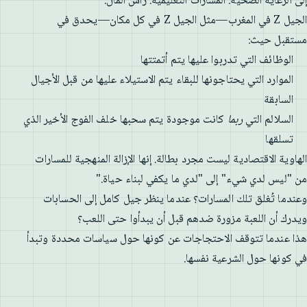
إلى الرعاية الصحية. المسارات التعليمية. رأس المال.
الجيل Z في المغرب—مثل الجيل Z في كل مكان—يحدق في
مستقبل حيث:
الوظائف التي تدربوا عليها يتم أتمتتها
الموارد التي يحتاجونها للبقاء يتم الاستيلاء عليها من قبل الأجيال
السابقة
السلالم التي
ربما
كانت موجودة يتم سحبها خلف الفوج الأخير الذي
تسلقها
الهاوية الاقتصادية ليست مجرد بطالة. إنها الإزالة المنهجية للمسارات
من "ليس لدي شيء" إلى "لدي ما يكفي لبناء حياة."
وعندما تُغلق تلك المسارات؟ عندما ينظر جيل كامل إلى الحسابات
ويدرك أن اللعبة مزورة ضدهم قبل أن يبدأوا حتى اللعب؟
هذا عندما تتوقف الاحتجاجات عن كونها حول سياسات محددة وتبدأ
في كونها حول الشرعية نفسها.