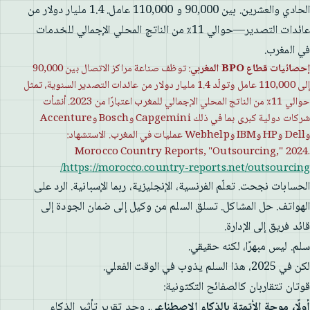
الحادي والعشرين. بين 90,000 و 110,000 عامل. 1.4 مليار دولار من
عائدات التصدير—حوالي 11٪ من الناتج المحلي الإجمالي للخدمات
في المغرب.
إحصائيات قطاع BPO المغربي
: توظف صناعة مراكز الاتصال بين 90,000
إلى 110,000 عامل وتولّد 1.4 مليار دولار من عائدات التصدير السنوية، تمثل
حوالي 11٪ من الناتج المحلي الإجمالي للمغرب اعتبارًا من 2023. أنشأت
شركات دولية كبرى بما في ذلك Capgemini وBosch وAccenture
وDell وHP وIBM وWebhelp عمليات في المغرب. الاستشهاد:
Morocco Country Reports, "Outsourcing," 2024.
https://morocco.country-reports.net/outsourcing/
الحسابات نجحت. تعلّم الفرنسية، الإنجليزية، ربما الإسبانية. الرد على
الهواتف. حل المشاكل. تسلق السلم من وكيل إلى ضمان الجودة إلى
قائد فريق إلى الإدارة.
سلم. ليس مبهرًا، لكنه حقيقي.
لكن في 2025، هذا السلم يذوب في الوقت الفعلي.
قوتان تتقاربان كالصفائح التكتونية:
أولًا، موجة الأتمتة بالذكاء الاصطناعي.
وجد تقرير تأثير الذكاء