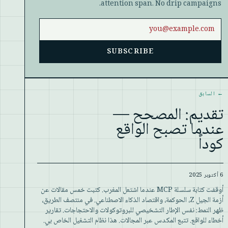
attention span. No drip campaigns.
Email address
SUBSCRIBE
Website
←
السابق
تقديم: المصحح —
عندما تصبح الواقع
كوداً
6 أكتوبر 2025
أوقفت كتابة سلسلة MCP عندما اشتعل المغرب. كتبت خمس مقالات عن
أزمة الجيل Z، الحوكمة، واقتصاد الذكاء الاصطناعي. في منتصف الطريق،
ظهر النمط: نفس الإطار التشخيصي للبروتوكولات والاحتجاجات. تقارير
أخطاء للواقع. تتبع المكدس عبر المجالات. هذا نظام التشغيل الخاص بي.