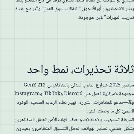
الكناري لم يتوقف عن الغناء فقط. الكناري يرقد في قاع المنجم بينما
ينشر الاقتصاديون أوراقًا حول "انتقالات سوق العمل" و"برامج إعادة
تدريب المهارات" غير الموجودة.
ثلاثة تحذيرات، نمط واحد
سبتمبر 2025. شوارع المغرب تمتلئ بالمتظاهرين. GenZ 212—
مجموعة لامركزية تعمل على Discord وTikTok وInstagram
وX—تدعو للمظاهرات. الشرارة: انهيار نظام الرعاية الصحية. الوقود
الأعمق: كل ما وصفته للتو.
الشرطة تستجيب بالاعتقالات والعنف. قوات الأمن تعتقل المتظاهرين
بشكل جماعي، تصادر الهواتف، تعطل التنسيق. المتظاهرون يعيدون