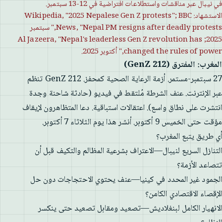
في نيبال عبر مناقشات واستطلاعات افتراضية في 12-13 سبتمبر.
الاستشهاد: Wikipedia, "2025 Nepalese Gen Z protests"; BBC
News, "Nepal PM resigns after deadly protests," سبتمبر
2025; Al Jazeera, "Nepal's leaderless Gen Z revolution has
changed the rules of power," أكتوبر 2025.
المغرب: المفترق (GenZ 212)
27 سبتمبر-مستمر. أزمة الرعاية الصحية كمحفز. GenZ 212 تنظم
عبر الإنترنت. عنف الشرطة مُلتقط في فيديو (حادثة شاحنة وجدة
انتشرت على نطاق واسع). اعتقالات استباقية. دعا المتظاهرون لإيقاف
مؤقت حتى الخميس 9 أكتوبر. أنشر هذا يوم الثلاثاء 7 أكتوبر.
أي طريق يتبع المغرب؟
التنازل السريع لنيبال—الاعتراف بشرعية المظالم والتكيف قبل أن
تتصاعد الأزمة؟
الجمود غير المحدد في كينيا—عنف يحتوي الاحتجاجات دون حل
الإقصاء الاقتصادي الكامن؟
الانهيار الكامل لبنغلاديش—تصعيد ومقابل تصعيد حتى ينكسر