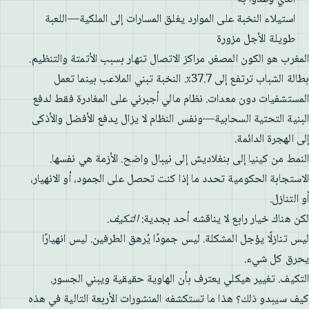
استيلاء النخبة على الموارد يغلق المسارات إلى الملكية—اللعبة
طويلة الأجل مزورة
المغرب هو الكون المصغر. مراكز الاتصال تنهار بسبب الأتمتة والتنظيم.
بطالة الشباب ترتفع إلى 37.7٪. النخبة تبني الملاعب بينما تعمل
المستشفيات دون معدات. نظام مالي أجبرني على المغادرة فقط لدفع
البنية التحتية السحابية—ونفس النظام لا يزال يدفع الأفضل والأذكى
إلى الهجرة الدائمة.
النمط من كينيا إلى بنغلاديش إلى نيبال واضح. الأزمة هي نفسها.
الاستجابة الحكومية تحدد ما إذا كنت تحصل على الجمود، أو الانهيار،
أو التنازل.
لكن هناك خيار رابع لا يناقشه أحد بجدية:
التكيف
.
ليس تنازلًا يؤجل المشكلة. ليس جمودًا يُرهق الطرفين. ليس انهيارًا
يحرق كل شيء.
التكيف. تغيير هيكلي يعترف بأن الهاوية حقيقية ويبني الجسور.
كيف سيبدو ذلك؟ هذا ما تستكشفه المنشورات الأربعة التالية في هذه