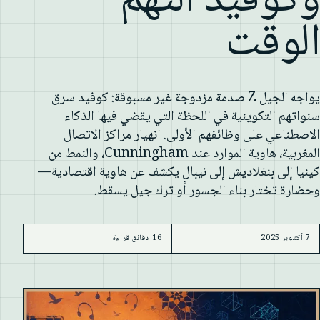
وكوفيد التهم
الوقت
يواجه الجيل Z صدمة مزدوجة غير مسبوقة: كوفيد سرق
سنواتهم التكوينية في اللحظة التي يقضي فيها الذكاء
الاصطناعي على وظائفهم الأولى. انهيار مراكز الاتصال
المغربية، هاوية الموارد عند Cunningham، والنمط من
كينيا إلى بنغلاديش إلى نيبال يكشف عن هاوية اقتصادية—
وحضارة تختار بناء الجسور أو ترك جيل يسقط.
7 أكتوبر 2025
16 دقائق قراءة