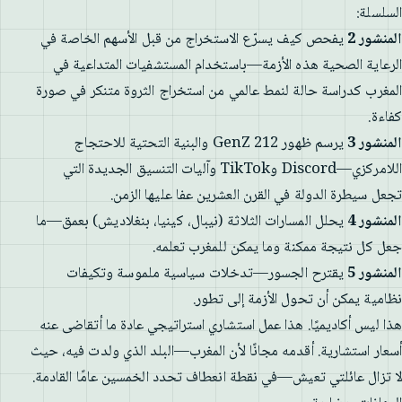
السلسلة:
المنشور 2
يفحص كيف يسرّع الاستخراج من قبل الأسهم الخاصة في
الرعاية الصحية هذه الأزمة—باستخدام المستشفيات المتداعية في
المغرب كدراسة حالة لنمط عالمي من استخراج الثروة متنكر في صورة
كفاءة.
المنشور 3
يرسم ظهور GenZ 212 والبنية التحتية للاحتجاج
اللامركزي—Discord وTikTok وآليات التنسيق الجديدة التي
تجعل سيطرة الدولة في القرن العشرين عفا عليها الزمن.
المنشور 4
يحلل المسارات الثلاثة (نيبال، كينيا، بنغلاديش) بعمق—ما
جعل كل نتيجة ممكنة وما يمكن للمغرب تعلمه.
المنشور 5
يقترح الجسور—تدخلات سياسية ملموسة وتكيفات
نظامية يمكن أن تحول الأزمة إلى تطور.
هذا ليس أكاديميًا. هذا عمل استشاري استراتيجي عادة ما أتقاضى عنه
أسعار استشارية. أقدمه مجانًا لأن المغرب—البلد الذي ولدت فيه، حيث
لا تزال عائلتي تعيش—في نقطة انعطاف تحدد الخمسين عامًا القادمة.