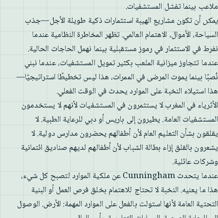
ملاعب بينما تفشل المستشفيات.
يمكن
أن تكون مشاريع الهيبة استثمارات ذكية طويلة الأجل—جذب
السياحة، الأموال، الاهتمام العالمي. تظهر المخاطرة النظامية عندما
نفرط في الاستثمار في رموز مستقبلية بينما نهمل الحاجات الحالية.
عندما تتجاوز ميزانية الملعب بكثير تمويل المستشفيات، عندما نبني
نُصبًا بينما يموت المرضى في الممرات، هذا ليس تخطيطًا استراتيجيًا—
هذا استيلاء النخبة على الموارد يحدث في الوقت الفعلي.
الأثرياء في المغرب لا يستثمرون في المستشفيات لأنهم لا يستخدمون
المستشفيات العامة. يطيرون إلى باريس أو دبي للرعاية الطبية. لا
يقلقون بشأن التعليم العام لأن أطفالهم يحضرون مدارس دولية. لا
يشعرون بالقلق إزاء بطالة الشباب لأن أطفالهم لديهم صناديق ائتمانية
وشركات عائلية.
عندما يتحدث Cunningham عن ملكية الموارد لتصبح كل شيء،
هذا ما يعنيه. النخبة لا تحتاج للاهتمام بخلق فرص العمل أو البنية
التحتية العامة لأنها استولت بالفعل على الموارد المهمة: الأرض. الوصول