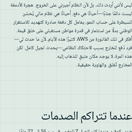
ليس لأنني أردت ذلك. بل لأن النظام أجبرني على الخروج. هجرة الأدمغة
ليست دائمًا جذبًا—أحيانًا هي دفع. أحيانًا هي نظام مالي يُحسّن
للسيطرة على حساب النمو، يعامل كل دفعة صادرة كتهديد للاستقرار
الوطني بدلًا من استثمار في قدرة مواطن مستقبلي على خلق قيمة.
أفكر في تلك الفاتورة من AWS كثيرًا هذه الأيام. لأن ما حدث لي—
فرد دُفع للخارج بسبب الاحتكاك النظامي—يحدث لجيل كامل. لكن
هذه المرة، لا يوجد مكان متبقٍ للذهاب إليه.
المخارج تُغلق. والهاوية حقيقية.
عندما تتراكم الصدمات
ضرب كوفيد عندما كان الجيل Z المغربي في سن 16 إلى 22 عامًا.