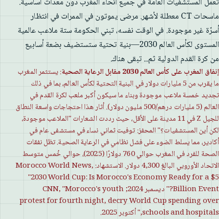
تعمل المستشفيات العامة في جميع أنحاء المغرب دون معدات أساسية.
ماسحات CT معطلة لأشهر. مرضى يموتون في الممرات في انتظار
أسرّة غير موجودة. في الوقت نفسه، تبني الحكومة ستة ملاعب عالمية
المستوى لكأس العالم 2030—بنية تحتية ستستضيف بضعة أسابيع
من كرة القدم الدولية ثم... تبقى هناك.
إنفاق المغرب على كأس العالم 2030 مقابل الرعاية الصحية
: يستثمر المغرب
ما يقرب من 5 مليارات دولار في البنية التحتية لكأس العالم، بما في ذلك
تجديد خمسة ملاعب موجودة وبناء ما سيكون أكبر ملعب لكرة القدم في
العالم (5 مليارات درهم/500 مليون دولار). أثار هذا احتجاجات واسعة النطاق
للجيل Z في 11 مدينة على الأقل، حيث رددت الشعارات "الملاعب موجودة،
لكن أين المستشفيات؟" المحفز: توفيت ثماني نساء في مستشفى عام في
أكادير، مما يسلط الضوء على فشل نظامي في الرعاية الصحية. تظل نفقات
الصحة للفرد في المغرب حوالي 760 دولارًا (2025)، حوالي خُمس متوسط ​​
الاتحاد الأوروبي البالغ 4,300 دولار. الاستشهاد: Morocco World News,
"2030 World Cup: Is Morocco's Economy Ready for a $5
Billion Event?" ديسمبر 2024; CNN, "Morocco's youth
protest for fourth night, decry World Cup spending over
schools and hospitals," أكتوبر 2025.