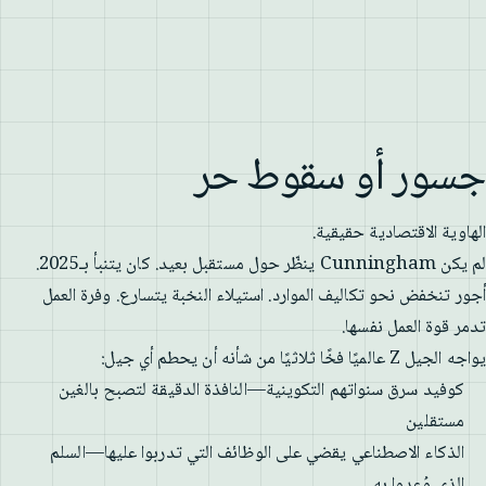
جسور أو سقوط حر
الهاوية الاقتصادية حقيقية.
لم يكن Cunningham ينظّر حول مستقبل بعيد. كان يتنبأ بـ2025.
أجور تنخفض نحو تكاليف الموارد. استيلاء النخبة يتسارع. وفرة العمل
تدمر قوة العمل نفسها.
يواجه الجيل Z عالميًا فخًا ثلاثيًا من شأنه أن يحطم أي جيل:
كوفيد سرق سنواتهم التكوينية—النافذة الدقيقة لتصبح بالغين
مستقلين
الذكاء الاصطناعي يقضي على الوظائف التي تدربوا عليها—السلم
الذي وُعدوا به