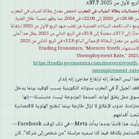
الربع الأول من 2025:
37.7٪
.
إحصائيات بطالة الشباب في المغرب
: انخفض معدل بطالة الشباب في المغرب
من 26.88٪ في 2020 إلى 22.08٪ في 2024، مما يظهر تحسنًا خلال الفترة.
ومع ذلك، تكشف البيانات الفصلية عن تقلب: شهد الربع الأول من 2025 ارتفاعًا
حادًا إلى 37.7٪، معتدلًا إلى 35.8٪ في الربع الثاني من 2025. يظل هذا أعلى
بكثير من معدل البطالة الإجمالي البالغ 12.8٪ في الربع الثاني من 2025.
الاستشهاد: Trading Economics, "Morocco Youth
Unemployment Rate," 2025.
https://tradingeconomics.com/morocco/youth-
unemployment-rate
هذا ليس اتجاهًا. إنه ارتفاع مفاجئ. إنه إنذار.
فقد الجيل Z في المغرب سنواته التكوينية بسبب كوفيد بينما يدخل
سوق عمل يغلق أبوابه. الصدمة المزدوجة ليست متسلسلة—إنها
متزامنة. ندوب الإغلاق لا تزال طازجة بينما تنفتح الهاوية الاقتصادية
تحت أقدامهم.
رأيت هذا قادمًا عندما بدأت Meta—في ذلك الوقت Facebook—
الاستثمار بكثافة فيما كنا نسميه مراسلة "من شخص إلى شركة". كان