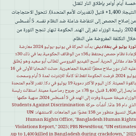
خمسة أيام. أوامر بإطلاق النار للقتل.
النتيجة: 1,400+ قتيل (تقديرات الأمم المتحدة). تتحول الاحتجاجات
من إصلاح الحصص إلى انتفاضة شاملة ضد النظام نفسه. 5 أغسطس
2024: رئيسة الوزراء تفر إلى الهند. الحكومة تنهار. تنجح الثورة من
خلال التكلفة المفروضة على النظام.
ثورة يوليو في بنغلاديش
: بدأت الحركة في يونيو-يوليو 2024 معارضة
لإعادة نظام حصص يحتفظ بـ56٪ من الوظائف الحكومية، بما في ذلك 30٪
لأحفاد مقاتلي الحرية. أصبح الفيديو الفيروسي للطالب أبو سعيد وهو يُطلق
عليه النار دون سلاح محفزًا للتعبئة الجماهيرية. حدثت الضحايا الأولى في 16
يوليو 2024. فرضت الحكومة انقطاعًا كاملًا للإنترنت لمدة 5 أيام وسمحت
بالقوة المميتة. كان اليوم الأكثر دموية 19 يوليو في دكا. تقدر الأمم المتحدة
ما يصل إلى 1,400 قتيل، مع 78٪ من جروح رصاصية مميتة. استقالت رئيسة
الوزراء شيخة حسينة وفرت إلى الهند في 5 أغسطس 2024، منهية حكمها
الذي دام 16 عامًا. أنشأت حركة Students Against Discrimination
هيكل تنسيق متطور من 158 عضوًا عبر الجامعات. الاستشهاد: UN
Human Rights Office, "Bangladesh Human Rights
Violations Report," 2025; PBS NewsHour, "UN estimates
up to 1,400 killed in Bangladesh during crackdown," 2025.