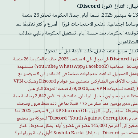
نيبال: التنازل (ثورة Discord)
4-13 سبتمبر 2025. تسعة أيام إجمالاً. الحكومة تحظر 26 منصة
وسائط اجتماعية. تنفجر الاحتجاجات فورًا—أسرع وأكثر تنظيمًا مما
توقعته الحكومة. بعد خمسة أيام، تستقيل الحكومة وتلبي مطالب
المتظاهرين.
تنازل سريع. عنف ضئيل. حُلت الأزمة قبل أن تتحول.
ثورة Discord في نيبال
: في 4 سبتمبر 2025، حظرت الحكومة 26 منصة
وسائط اجتماعية (Facebook وWhatsApp وYouTube) مستشهدة
بفشل التسجيل. اندلعت احتجاجات ضخمة في كاتماندو في 8 سبتمبر مع
عشرات الآلاف من المشاركين منسقين عبر خوادم Discord وشبكات VPN
(ارتفعت تسجيلات VPN بنسبة 8,000٪). فتحت الشرطة النار على
متظاهرين يحاولون دخول البرلمان. أطلقت قوات الأمن 2,642 رصاصة حية
على مدى يومين، مما أسفر عن 75+ قتيلًا بما في ذلك متظاهرون وسجناء
وشرطة. استقال رئيس الوزراء KP Sharma Oli في 9 سبتمبر 2025. نما
خادم Discord "Youth Against Corruption" للحركة من مجتمع
صغير إلى أكثر من 145,000 عضو في غضون أيام. بشكل ملحوظ، اختار
مستخدمو Discord ديمقراطيًا Sushila Karki كأول رئيسة وزراء امرأة