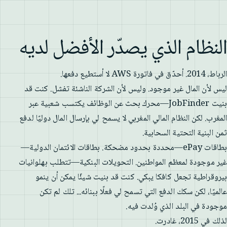
النظام الذي يصدّر الأفضل لديه
الرباط، 2014. أحدّق في فاتورة AWS لا أستطيع دفعها.
ليس لأن المال غير موجود. وليس لأن الشركة الناشئة تفشل. كنت قد
بنيت JobFinder—محرك بحث عن الوظائف يكتسب شعبية عبر
المغرب. لكن النظام المالي المغربي لا يسمح لي بإرسال المال دوليًا لدفع
ثمن البنية التحتية السحابية.
بطاقات ePay—محددة بحدود مضحكة. بطاقات الائتمان الدولية—
غير موجودة لمعظم المواطنين. التحويلات البنكية—تتطلب بهلوانيات
بيروقراطية تجعل كافكا يبكي. كنت قد بنيت شيئًا يمكن أن ينمو
عالميًا، لكن سكك الدفع التي تسمح لي فعلًا ببنائه... تلك لم تكن
موجودة في البلد الذي وُلدت فيه.
لذلك في 2015، غادرت.