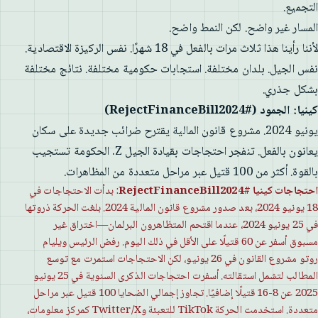
التجميع.
المسار غير واضح. لكن النمط واضح.
لأننا رأينا هذا ثلاث مرات بالفعل في 18 شهرًا. نفس الركيزة الاقتصادية.
نفس الجيل. بلدان مختلفة. استجابات حكومية مختلفة. نتائج مختلفة
بشكل جذري.
كينيا: الجمود (#RejectFinanceBill2024)
يونيو 2024. مشروع قانون المالية يقترح ضرائب جديدة على سكان
يعانون بالفعل. تنفجر احتجاجات بقيادة الجيل Z. الحكومة تستجيب
بالقوة. أكثر من 100 قتيل عبر مراحل متعددة من المظاهرات.
احتجاجات كينيا #RejectFinanceBill2024
: بدأت الاحتجاجات في
18 يونيو 2024، بعد صدور مشروع قانون المالية 2024. بلغت الحركة ذروتها
في 25 يونيو 2024، عندما اقتحم المتظاهرون البرلمان—اختراق غير
مسبوق أسفر عن 60 قتيلًا على الأقل في ذلك اليوم. رفض الرئيس ويليام
روتو مشروع القانون في 26 يونيو، لكن الاحتجاجات استمرت مع توسع
المطالب لتشمل استقالته. أسفرت احتجاجات الذكرى السنوية في 25 يونيو
2025 عن 8-16 قتيلًا إضافيًا. تجاوز إجمالي الضحايا 100 قتيل عبر مراحل
متعددة. استخدمت الحركة TikTok للتعبئة وTwitter/X كمركز معلومات،