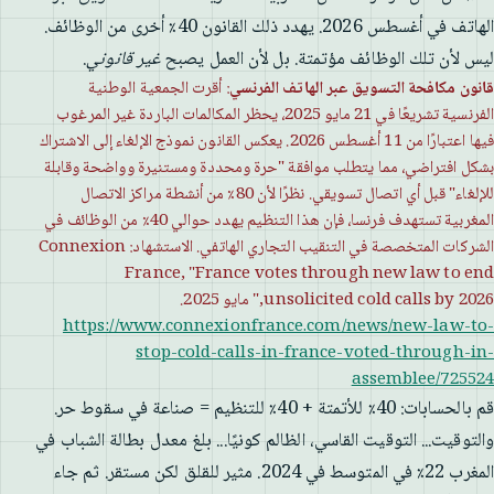
الهاتف في أغسطس 2026. يهدد ذلك القانون 40٪ أخرى من الوظائف.
ليس لأن تلك الوظائف مؤتمتة. بل لأن العمل يصبح
غير قانوني
.
قانون مكافحة التسويق عبر الهاتف الفرنسي
: أقرت الجمعية الوطنية
الفرنسية تشريعًا في 21 مايو 2025، يحظر المكالمات الباردة غير المرغوب
فيها اعتبارًا من 11 أغسطس 2026. يعكس القانون نموذج الإلغاء إلى الاشتراك
بشكل افتراضي، مما يتطلب موافقة "حرة ومحددة ومستنيرة وواضحة وقابلة
للإلغاء" قبل أي اتصال تسويقي. نظرًا لأن 80٪ من أنشطة مراكز الاتصال
المغربية تستهدف فرنسا، فإن هذا التنظيم يهدد حوالي 40٪ من الوظائف في
الشركات المتخصصة في التنقيب التجاري الهاتفي. الاستشهاد: Connexion
France, "France votes through new law to end
unsolicited cold calls by 2026," مايو 2025.
https://www.connexionfrance.com/news/new-law-to-
stop-cold-calls-in-france-voted-through-in-
assemblee/725524
قم بالحسابات: 40٪ للأتمتة + 40٪ للتنظيم = صناعة في سقوط حر.
والتوقيت... التوقيت القاسي، الظالم كونيًا... بلغ معدل بطالة الشباب في
المغرب 22٪ في المتوسط في 2024. مثير للقلق لكن مستقر. ثم جاء