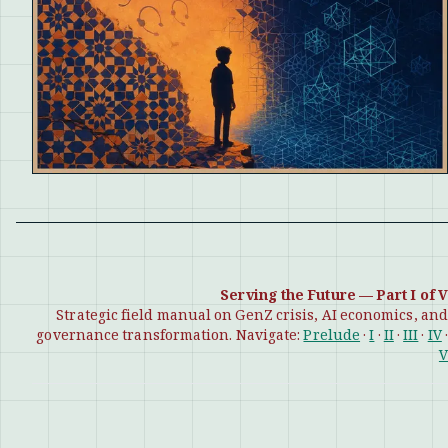
Serving the Future — Part I of V
Strategic field manual on GenZ crisis, AI economics, and
governance transformation. Navigate:
Prelude
·
I
·
II
·
III
·
IV
·
V