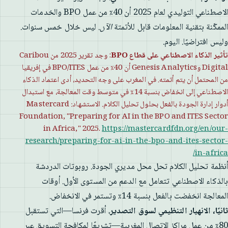
الاصطناعي التوليدي لعام 2025 أن 40٪ من عمل BPO والخدمات
الممكّنة بتقنية المعلومات قابل للأتمتة
الآن
. ليس خلال خمس سنوات.
وليس افتراضيًا. اليوم.
تأثير الذكاء الاصطناعي على قطاع BPO
: وجد تقرير 2025 من Caribou
Digital وGenesis Analytics أن 40٪ من عمل BPO/ITES في إفريقيا
من المحتمل أن يتم أتمته. في المغرب على وجه التحديد، أدى اعتماد الذكاء
الاصطناعي إلى انخفاض بنسبة 14٪ في متوسط ​​وقت المعالجة، مع استبدال
أدوار إدارة الجودة بالفعل بحلول تحليل الكلام. الاستشهاد: Mastercard
Foundation, "Preparing for AI in the BPO and ITES Sector
in Africa," 2025.
https://mastercardfdn.org/en/our-
research/preparing-for-ai-in-the-bpo-and-ites-sector-
in-africa/
أنظمة تحليل الكلام تحل محل مديري الجودة. روبوتات الدردشة
بالذكاء الاصطناعي تتعامل مع الدعم من المستوى الأول. أوقات
المعالجة انخفضت بالفعل بنسبة 14٪ وتستمر في الانخفاض.
ثانيًا، الانهيار التنظيمي لسوق التصدير.
أقرت فرنسا—التي تستقبل
80٪ من عمل مراكز الاتصال المغربية—تشريعًا لمكافحة التسويق عبر