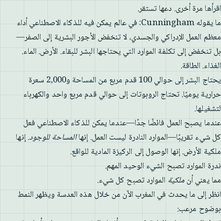
اقرأها مرة أخرى. دعها تستقر.
ما يقوله Cunningham: في عالم يمكن فيه للذكاء الاصطناعي أداء
معظم العمل الإدراكي والجسدي، لا تنخفض الأجور البشرية إلى الصفر—
بل تنخفض إلى تكلفة الموارد التي يحتاجها البشر للبقاء. الأرض. الماء.
الغذاء. الطاقة.
يحتاج البشر إلى حوالي 100 قدم مربع من المساحة و2,000 سعرة
حرارية يوميًا. تحتاج الروبوتات إلى حوالي قدم مربع واحد والكهرباء
لتشغيلها.
عندما يصبح العمل فائضًا جدًا—عندما يمكن للذكاء الاصطناعي فعل
كل شيء تقريبًا—الموارد النادرة ليست العمل. إنها
المساحة للوجود
. إنها
ملكية الأرض. إنها الوصول إلى الركيزة المادية للواقع.
ندرة الموارد تصبح الشيء الوحيد المهم.
مما يعني أن
ملكية
الموارد تصبح كل شيء.
انظر إلى ما يحدث في المغرب الآن من خلال هذه العدسة ويظهر النمط
بوضوح مرعب: