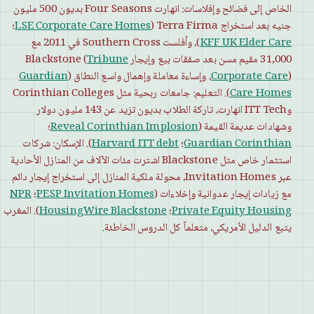
الخاص إلى فضائح وإفلاسات: انهارت Four Seasons بديون 500 مليون
جنيه بعد استخراج Terra Firma (
LSE Corporate Care Homes
؛
KFF UK Elder Care
)، وأفلست Southern Cross في 2011 مع
31,000 مقيم مسن بعد صفقات بيع وإيجار Blackstone (
Tribune
)، وإساءة معاملة وإهمال واسع النطاق (
Corporate Care
Guardian
Care Homes
). التعليم: جامعات ربحية مثل Corinthian Colleges
وITT Tech انهارت، تاركة الطلاب بديون تزيد عن 143 مليون دولار
وشهادات عديمة القيمة (
Reveal Corinthian Implosion
؛
Guardian Corinthian
؛
Harvard ITT debt
). الإسكان: شركات
استثمار خاص مثل Blackstone اشترت مئات الآلاف من المنازل الأحادية
عبر Invitation Homes، محولة ملكية المنازل إلى استخراج إيجار دائم
مع زيادات إيجار عدوانية وإخلاءات (
PESP Invitation Homes
؛
NPR
Private Equity Housing
؛
HousingWire Blackstone
). المغرب
يتبع الدليل الأمريكي، متعلماً كل الدروس الخاطئة.