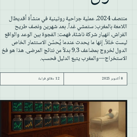
منتصف 2024، عملية جراحية روتينية في منشأة أقديطال
اللامعة بالمغرب: ستمشي غداً. بعد شهرين ونصف طريح
الفراش، انهيار شركة ناشئة، فهمت: الفجوة بين الوعد والواقع
ليست خللاً. إنها ما يحدث عندما يُحسّن الاستثمار الخاص
الدول لخروج بمضاعف 9.3 بدلاً من نتائج المرضى. هذا هو فخ
الاستخراج—والمغرب يتبع الدليل فحسب.
8 أكتوبر 2025
12 دقائق قراءة