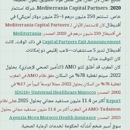
لنتتبع المال. لأن المال، على عكس مواد التسويق، يقول الحقيقة.
2020
: Mediterrania Capital Partners، شركة استثمار
خاص، تستثمر 250 مليون درهم (~25 مليون دولار أمريكي) في
أقديطال.
كان الاستثمار الأولي لـ Mediterrania Capital Partners
في أقديطال 250 مليون درهم في 2020. المصدر:
Mediterrania
في ذلك الوقت، كانت
Capital Partners Exit Announcement
أقديطال تدير 5 مستشفيات—لاعب إقليمي ذو إمكانات.
كان التوقيت مثالياً.
كان المغرب قد أطلق للتو AMO (التأمين الصحي الإجباري). بحلول
2022، سيتم تغطية 78% من السكان.
حقق نظام AMO في المغرب
تغطية 78% من السكان بحلول 2022، ممثلاً توسعاً كبيراً من 17% في
2002. المصدر:
SDG16+ Universal Healthcare Morocco
أكثر من 11.4 مليون مستفيد مجاني بحلول 2025.
Report
غطى نظام
AMO-Tadamon في المغرب أكثر من 11.4 مليون مستفيد مجاني بحلول
2025. المصدر:
Agenzia Nova Morocco Health Insurance
سوق أسير ضخم أنشأته الحكومة لخدمات الرعاية الصحية.