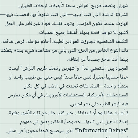
شهران ونصف طريح الفراش. سبعة تأجيلات لرحلات الطيران.
الشركة الناشئة التي كنت أبنيها—التي كنت شغوفاً بها، انغمست فيها—
انهارت. عندما تكون المؤسس وتجد نفسك فجأة غير قادر على العمل
لأشهر، لا توجد خطة بديلة. أغلقنا جميع العمليات.
التكلفة الشخصية تجاوزت الفواتير الطبية: أحلام مؤجلة. فرص ضائعة.
ذلك النوع الخاص من الحزن الذي يأتي من مشاهدة شيء بنيته يتفكك
بينما أنت عاجز جسدياً عن إيقافه.
الفجوة بين "ستمشي غداً" و"شهرين ونصف طريح الفراش" ليست
خطأ حسابياً صغيراً. ليس حظاً سيئاً. ليس حتى عن طبيب واحد أو
منشأة واحدة—المضاعفات تحدث في الطب في كل مكان.
المستشفيات الأمريكية، المستشفيات الأوروبية، في أي مكان يمارس
فيه البشر الطب على بشر آخرين.
لا أشارك هذا للوم أو للتعاطف. خير كثير جاء من تلك الأشهر وفترة
إعادة التأهيل التي تلتها—خصوصاً، التفكير بعمق في مفهوم
"Information Beings" الذي سيصبح لاحقاً محورياً في عملي.