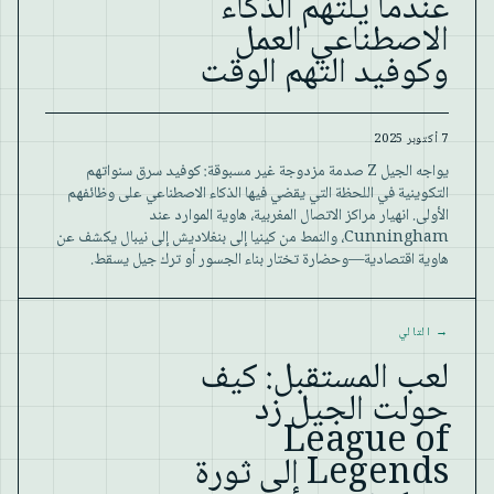
عندما يلتهم الذكاء
الاصطناعي العمل
وكوفيد التهم الوقت
7 أكتوبر 2025
يواجه الجيل Z صدمة مزدوجة غير مسبوقة: كوفيد سرق سنواتهم
التكوينية في اللحظة التي يقضي فيها الذكاء الاصطناعي على وظائفهم
الأولى. انهيار مراكز الاتصال المغربية، هاوية الموارد عند
Cunningham، والنمط من كينيا إلى بنغلاديش إلى نيبال يكشف عن
هاوية اقتصادية—وحضارة تختار بناء الجسور أو ترك جيل يسقط.
→
التالي
لعب المستقبل: كيف
حولت الجيل زد
League of
Legends إلى ثورة