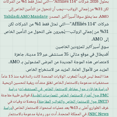
بحلول 2026. شركات "Affiliés 114"—التي تمثل فقط 1% من الشركات
لكن 31% من إجمالي الرواتب—يجب أن تتحول من التأمين الخاص إلى
AMO، مما يخلق سوقاً أسيراً أكبر. المصدر:
Yabiladi AMO Mandate
شركات "Affiliés 114"—التي تمثل فقط 1% من الشركات لكن
31% من إجمالي الرواتب—يُجبرون على التحول من التأمين الخاص
إلى AMO.
سوق أسير
أكبر
للمزودين الخاصين.
أقديطال في موقع مثالي: 35 مستشفى عبر 19 مدينة، جاهزة
لامتصاص هذه الموجة الجديدة من المرضى المشمولين بـ AMO.
المزيد من الأموال العامة. المزيد من الاستخراج الخاص.
هذا النمط ليس فريداً للمغرب. الولايات المتحدة كانت رائدة فيه منذ 15 عاماً:
مستشفيات مدعومة بالاستثمار الخاص تغلق منشآت ريفية لتحسين الربحية
(
دراسة هارفارد حول مخاطر الاستثمار الخاص في المستشفيات
؛
دراسة
PMC حول أضرار الاستثمار الخاص للممارسات الطبية
)، فواتير طبية مفاجئة
(
INET حول الاستثمار الخاص والفواتير المفاجئة
)، ومعدلات وفيات في
غرف الطوارئ أعلى بـ 13% بعد عمليات استحواذ الاستثمار الخاص (
دراسة
NBC News
). في المملكة المتحدة، أدت دور رعاية مدعومة بالاستثمار