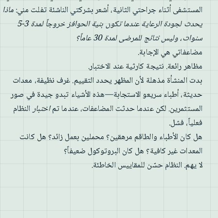
المستشفى أثناء جراحتي الثانية، أشعر بشركتي الناشئة تفلت مني:
ماذا
يحدث لجودة الرعاية عندما تكون بنية الحوافز خروجاً لمدة 3-5
سنوات، وليس نتائج للمرضى لمدة 30 عاماً؟
مضاعفاتي هي الإجابة.
مظاهر رائعة. نتيجة كارثية عند الاختبار.
بدت المنشأة مذهلة لأن المظهر يحدد التقييم. غرف نظيفة، معدات
حديثة، أطباء سريعو الاستجابة—هذه الأشياء تبدو جيدة في صور
المستثمرين. لكن عندما حدثت المضاعفات، عندما تم
اختبار
النظام
فعلياً، فشل.
هل كان الأطباء والطاقم مرهقين؟ محملين بعمل زائد؟ هل كانت
المعدات غير كافية؟ هل كان البروتوكول ضعيفاً؟
لا يهم. النظام حسّن للمقاييس الخاطئة.