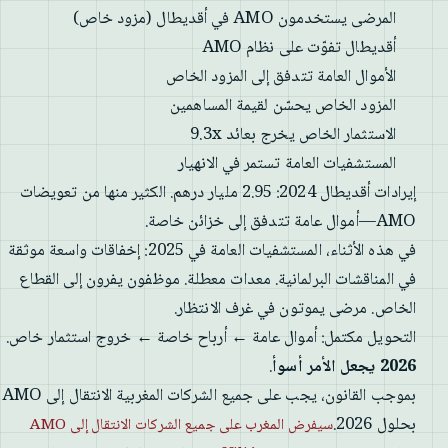
المرضى يستخدمون AMO في أقديطال (مزود خاص)
أقديطال تفوّت على نظام AMO
الأموال العامة تتدفق إلى المزود الخاص
المزود الخاص يحسّن لقيمة المساهمين
الاستثمار الخاص يخرج بعائد 9.3x
المستشفيات العامة تستمر في الانهيار
إيرادات أقديطال 2024: 2.95 مليار درهم. الكثير منها من تعويضات
AMO—أموال عامة تتدفق إلى خزائن خاصة.
في هذه الأثناء، المستشفيات العامة في 2025: إخفاقات واسعة موثقة
في المناقشات البرلمانية. معدات معطلة. موظفون يفرون إلى القطاع
الخاص. مرضى يموتون في غرف الانتظار.
التحويل مكتمل: أموال عامة ← أرباح خاصة ← خروج استثمار خاص.
2026 يجعل الأمر أسوأ
.
بموجب القانون، يجب على جميع الشركات المغربية الانتقال إلى AMO
بحلول 2026.
سيفرض المغرب على جميع الشركات الانتقال إلى AMO