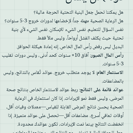
هل يمكننا تحمل جعل البنية التحتية الحرجة مالية؟
هل الرعاية الصحية
مهمة جداً
لإخضاعها لدورات خروج 3-5 سنوات؟
نفس السؤال للتعليم. نفس الشيء للإسكان. نفس الشيء لأي بنية
تحتية حيث يكلف الفشل أرواحاً، وليس مالاً فقط.
البديل ليس رفض رأس المال الخاص. إنه إعادة هيكلة الحوافز.
رأس المال الصبور
: آفاق 10+ سنوات كحد أدنى، وليس دورات تقليب
3-5 سنوات.
الاستثمار العام
: لا يوجد متطلب خروج. عوائد تُقاس بالنتائج، وليس
بالمضاعفات.
عوائد قائمة على النتائج
: ربط عوائد الاستثمار الخاص بنتائج صحة
المرضى، وليس فقط نمو الإيرادات. إذا كان استثمارك في الرعاية
الصحية يحسن نتائج المرضى القابلة للقياس—معدلات وفيات أقل،
أوقات تعافي أسرع، مضاعفات أقل—تحصل على عوائد متميزة. إذا
انخفضت النتائج بينما نمت الإيرادات، تكون عوائدك محدودة.