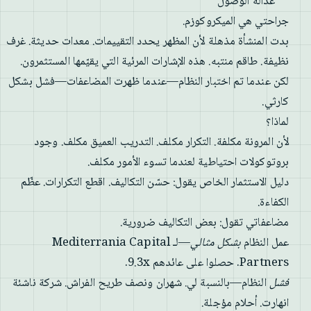
عدالة الوصول
جراحتي هي الميكروكوزم.
بدت المنشأة مذهلة لأن المظهر يحدد التقييمات. معدات حديثة. غرف
نظيفة. طاقم منتبه. هذه الإشارات المرئية التي يقيّمها المستثمرون.
لكن عندما تم اختبار النظام—عندما ظهرت المضاعفات—فشل بشكل
كارثي.
لماذا؟
لأن المرونة مكلفة. التكرار مكلف. التدريب العميق مكلف. وجود
بروتوكولات احتياطية لعندما تسوء الأمور مكلف.
دليل الاستثمار الخاص يقول: حسّن التكاليف. اقطع التكرارات. عظّم
الكفاءة.
مضاعفاتي تقول: بعض التكاليف ضرورية.
عمل النظام
بشكل مثالي
—لـ Mediterrania Capital
Partners. حصلوا على عائدهم 9.3x.
فشل
النظام—بالنسبة لي. شهران ونصف طريح الفراش. شركة ناشئة
انهارت. أحلام مؤجلة.