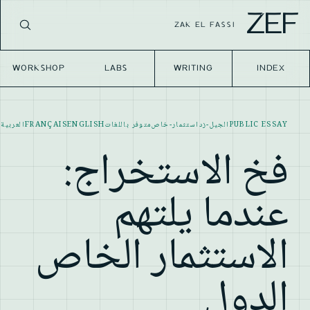
ZEF
ZAK EL FASSI
WORKSHOP
LABS
WRITING
INDEX
PUBLIC ESSAY
الجيل-زد
استثمار-خاص
متوفر باللغات
ENGLISH
FRANÇAIS
العربية
فخ الاستخراج:
عندما يلتهم
الاستثمار الخاص
الدول