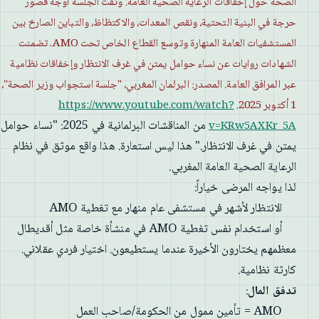
الصحة حول إخفاقات الرعاية الصحية العامة. وثّقت الجلسة أوجه قصور
حرجة في البنية التحتية، ونقص المعدات، والاكتظاظ، والتباين الصارخ بين
المستشفيات العامة المنهارة وتوسع القطاع الخاص تحت AMO. تضمنت
الشهادات روايات عن نساء حوامل يمتن في غرف الانتظار وإخفاقات نظامية
عبر المرافق العامة. المصدر: البرلمان المغربي، "جلسة استجواب وزير الصحة"،
1 أكتوبر 2025.
https://www.youtube.com/watch?
من المناقشات البرلمانية في 2025: "نساء حوامل
v=KRw5AXKr_5A
يمتن في غرف الانتظار." هذا ليس استعارة. هذا واقع موثق في نظام
الرعاية الصحية العامة المغربي.
لذا يواجه المرضى خياراً:
الانتظار لأشهر في مستشفى عام منهار مع تغطية AMO
أو استخدام نفس تغطية AMO في منشأة خاصة مثل أقديطال
معظمهم يختارون الأخيرة عندما يستطيعون. اختيار فردي عقلاني.
كارثة نظامية.
تدفق المال
:
AMO = تأمين ممول من الحكومة/صاحب العمل