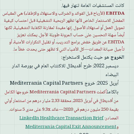
كانت المستشفيات العامة تنهار فيها.
EBITDA
(الأرباح قبل الفوائد والضرائب والاستهلاك والإطفاء) هي المقياس
المفضل للاستثمار الخاص لأنها تظهر الربحية التشغيلية قبل احتساب كيفية
تمويل العمل أو استهلاك الأصول. إنها مفيدة لمقارنة الكفاءة التشغيلية، لكنها
أيضاً سهلة التحسين على حساب المرونة طويلة الأجل. يمكنك تعزيز
EBITDA عن طريق خفض برامج التدريب، أو تقليل التكرارات الأمنية، أو
تأجيل صيانة المعدات—كل الأشياء التي لا تظهر حتى يحدث خطأ ما.
الخروج
هو حيث يكتمل الاستخراج:
ديسمبر 2022: طرح أقديطال للاكتتاب العام في بورصة الدار
البيضاء
أبريل 2025: خروج Mediterrania Capital Partners
بالكامل
أكملت Mediterrania Capital Partners خروجها الكامل
من أقديطال في أبريل 2025، محققة 2.33 مليار درهم من استثمار أولي
بقيمة 250 مليون درهم في 2020—عائد 9.3x على مدى 5 سنوات.
المصادر:
LinkedIn Healthcare Transaction Brief
و
Mediterrania Capital Exit Announcement