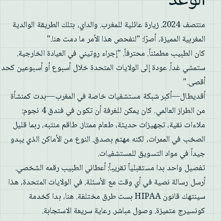
الوعد
منتصف 2024. زيارة عائلية للمغرب. والداي، بتلك الطريقة الوالدية
المغربية المميزة، أصرّا: "لنفحص هذا الأمر ما دمت هنا."
كان الطبيب مطمئناً. محترفاً. "إجراء روتيني في العيادة الخارجية.
ستمشي غداً. عودة إلى الولايات المتحدة خلال أسبوع أو أسبوعين كحد
أقصى."
أقديطال—أكبر شبكة مستشفيات خاصة في المغرب—بدت كمنشأة
من الطراز العالمي. كان يمكن للغرفة أن تكون في فندق 4 نجوم:
ملاءات نقية، تجهيزات حديثة، طعام ممتاز. طاقم منتبه، ربما قليل
الصخب في الممرات، لكنه مهتم بصدق. النوع من الأماكن الذي يبدو
جيداً في مواد التسويق للمستشفيات.
تفصيل واحد بدا مستقبلياً تقريباً: أعطاني الطبيب رقمه الشخصي.
أرسل رسالة نصية في أي وقت مع الأسئلة. في الولايات المتحدة، هذا
سينتهك قانون HIPAA بست طرق مختلفة. هنا، بدا كخدمة
كونسيرج متميزة. وصول مباشر. رعاية سريعة الاستجابة.