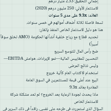
إجمالي التحقيق: 2.33 مليار درهم
الاستثمار الأولي: 250 مليون درهم (2020)
العائد: 9.3x على مدى 5 سنوات
تسعة فاصلة ثلاثة أضعاف أموالهم في خمس سنوات.
هذا هو دليل الاستثمار الخاص المنفذ بإتقان:
تحديد قطاع مع رياح خلفية أنشأتها الحكومة (AMO تخلق سوقاً
أسيراً)
ضخ رأس المال للتوسع السريع
التحسين للمقاييس المالية—نمو الإيرادات، هوامش EBITDA—
وليس نتائج المرضى
استخدام الاكتتاب العام كآلية خروج
البيع عند أعلى قيمة للمستثمرين في السوق العامة
المغادرة بعائد 9.3x
ماذا يحدث لجودة الرعاية بعد الخروج؟ لم تعد مشكلة شركة
الاستثمار الخاص
السؤال الذي استمررت في طرحه على نفسي، راقداً في ذلك السرير في