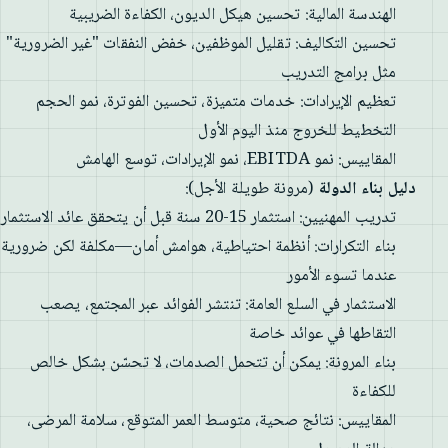
الهندسة المالية: تحسين هيكل الديون، الكفاءة الضريبية
تحسين التكاليف: تقليل الموظفين، خفض النفقات "غير الضرورية"
مثل برامج التدريب
تعظيم الإيرادات: خدمات متميزة، تحسين الفوترة، نمو الحجم
التخطيط للخروج منذ اليوم الأول
المقاييس: نمو EBITDA، نمو الإيرادات، توسع الهامش
دليل بناء الدولة
(مرونة طويلة الأجل):
تدريب المهنيين: استثمار 15-20 سنة قبل أن يتحقق عائد الاستثمار
بناء التكرارات: أنظمة احتياطية، هوامش أمان—مكلفة لكن ضرورية
عندما تسوء الأمور
الاستثمار في السلع العامة: تنتشر الفوائد عبر المجتمع، يصعب
التقاطها في عوائد خاصة
بناء المرونة: يمكن أن تتحمل الصدمات، لا تحسّن بشكل خالص
للكفاءة
المقاييس: نتائج صحية، متوسط العمر المتوقع، سلامة المرضى،