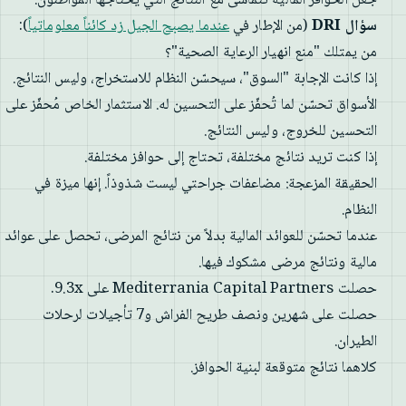
جعل الحوافز المالية تتماشى مع النتائج التي يحتاجها المواطنون.
سؤال DRI
(من الإطار في
عندما يصبح الجيل زد كائناً معلوماتياً
):
من يمتلك "منع انهيار الرعاية الصحية"؟
إذا كانت الإجابة "السوق"، سيحسّن النظام للاستخراج، وليس النتائج.
الأسواق تحسّن لما تُحفّز على التحسين له. الاستثمار الخاص مُحفّز على
التحسين للخروج، وليس النتائج.
إذا كنت تريد نتائج مختلفة، تحتاج إلى حوافز مختلفة.
الحقيقة المزعجة: مضاعفات جراحتي ليست شذوذاً. إنها ميزة في
النظام.
عندما تحسّن للعوائد المالية بدلاً من نتائج المرضى، تحصل على عوائد
مالية ونتائج مرضى مشكوك فيها.
حصلت Mediterrania Capital Partners على 9.3x.
حصلت على شهرين ونصف طريح الفراش و7 تأجيلات لرحلات
الطيران.
كلاهما نتائج متوقعة لبنية الحوافز.