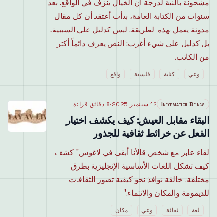
مشحونة بالنية لدرجة أن الخيال ينزف في الواقع. بعد
سنوات من الكتابة العامة، بدأت أعتقد أن كل مقال
مدونة يعمل بهذه الطريقة. ليس كدليل على السببية،
بل كدليل على شيء أغرب: النص يعرف دائماً أكثر
من الكاتب.
وعي
كتابة
فلسفة
واقع
Information Beings
12 سبتمبر 2025
·
8 دقائق قراءة
البقاء مقابل العيش: كيف يكشف اختيار
الفعل عن خرائط ثقافية للجذور
لقاء عابر مع شخص قالأنا أبقى في لاغوس" كشف
كيف تشكل اللغات الأساسية الإنجليزية بطرق
مختلفة، خالقة نوافذ نحو كيفية تصور الثقافات
للديمومة والمكان والانتماء."
لغة
ثقافة
وعي
مكان