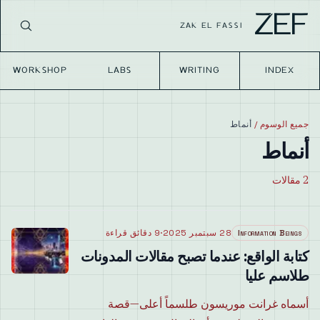
ZEF
ZAK EL FASSI
WORKSHOP
LABS
WRITING
INDEX
جميع الوسوم
/
أنماط
أنماط
2
مقالات
Information Beings
28 سبتمبر 2025
·
9 دقائق قراءة
كتابة الواقع: عندما تصبح مقالات المدونات
طلاسم عليا
أسماه غرانت موريسون طلسماً أعلى—قصة