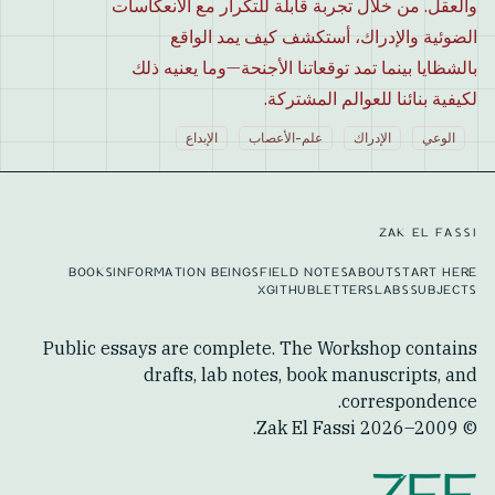
والعقل. من خلال تجربة قابلة للتكرار مع الانعكاسات
الضوئية والإدراك، أستكشف كيف يمد الواقع
بالشظايا بينما تمد توقعاتنا الأجنحة—وما يعنيه ذلك
لكيفية بنائنا للعوالم المشتركة.
الوعي
الإدراك
علم-الأعصاب
الإبداع
ZAK EL FASSI
BOOKS
INFORMATION BEINGS
FIELD NOTES
ABOUT
START HERE
X
GITHUB
LETTERS
LABS
SUBJECTS
Public essays are complete. The Workshop contains
drafts, lab notes, book manuscripts, and
correspondence.
Zak El Fassi.
2026
© 2009–