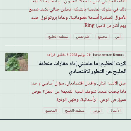
العنف الحقيقي ليس ما حدث للحيوان—إنه ما يحدث بعد
ذلك في عقولنا المتصلة بالشبكة. تحليل جنائي لكيف تصبح
الأهوال الصغيرة أسلحة معلوماتية، ولماذا بروتوكول حيك
يهم أكثر من كاميرا Ring.
أمن
مجتمع
علم-نفس
منطقة-الخليج
Information Beings
21 يوليو 2025
·
5 دقائق قراءة
الإرث العظيم: ما علمتني إياه عقارات منطقة
الخليج عن التطور الاقتصادي
جيل الألفية اثنان، واقعان اقتصاديان، سؤال أساسي واحد:
ماذا يحدث عندما تتوقف اللعبة القديمة عن العمل؟ غوص
عميق في الوعي، الرأسمالية، وطهي الوفرة.
الأعمال
الوعي
منطقة-الخليج
المجتمع