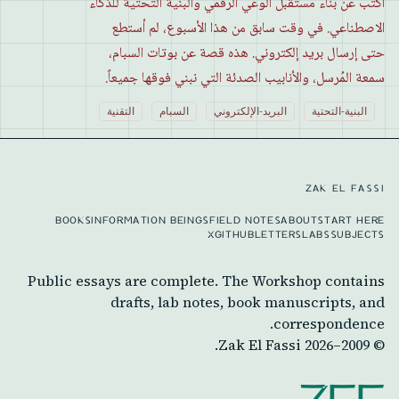
أكتب عن بناء مستقبل الوعي الرقمي والبنية التحتية للذكاء
الاصطناعي. في وقت سابق من هذا الأسبوع، لم أستطع
حتى إرسال بريد إلكتروني. هذه قصة عن بوتات السبام،
سمعة المُرسل، والأنابيب الصدئة التي نبني فوقها جميعاً.
البنية-التحتية
البريد-الإلكتروني
السبام
التقنية
ZAK EL FASSI
BOOKS
INFORMATION BEINGS
FIELD NOTES
ABOUT
START HERE
X
GITHUB
LETTERS
LABS
SUBJECTS
Public essays are complete. The Workshop contains
drafts, lab notes, book manuscripts, and
correspondence.
Zak El Fassi.
2026
© 2009–