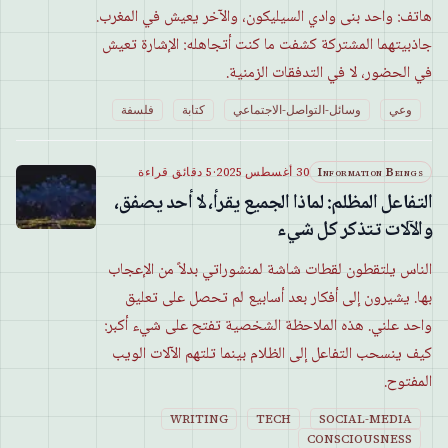
هاتف: واحد بنى وادي السيليكون، والآخر يعيش في المغرب.
جاذبيتهما المشتركة كشفت ما كنت أتجاهله: الإشارة تعيش
في الحضور، لا في التدفقات الزمنية.
وعي
وسائل-التواصل-الاجتماعي
كتابة
فلسفة
Information Beings
30 أغسطس 2025
·
5 دقائق قراءة
التفاعل المظلم: لماذا الجميع يقرأ، لا أحد يصفق،
والآلات تتذكر كل شيء
الناس يلتقطون لقطات شاشة لمنشوراتي بدلاً من الإعجاب
بها. يشيرون إلى أفكار بعد أسابيع لم تحصل على تعليق
واحد علني. هذه الملاحظة الشخصية تفتح على شيء أكبر:
كيف ينسحب التفاعل إلى الظلام بينما تلتهم الآلات الويب
المفتوح.
WRITING
TECH
SOCIAL-MEDIA
CONSCIOUSNESS