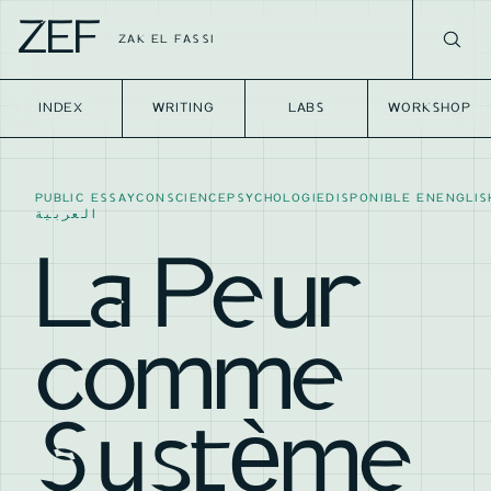
ZEF
ZAK EL FASSI
INDEX
WRITING
LABS
WORKSHOP
PUBLIC ESSAY
CONSCIENCE
PSYCHOLOGIE
DISPONIBLE EN
ENGLIS
العربية
La Peur
comme
Système