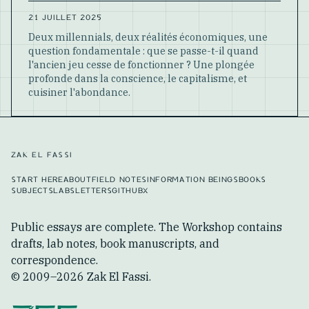
21 JUILLET 2025
Deux millennials, deux réalités économiques, une
question fondamentale : que se passe-t-il quand
l'ancien jeu cesse de fonctionner ? Une plongée
profonde dans la conscience, le capitalisme, et
cuisiner l'abondance.
ZAK EL FASSI
START HERE
ABOUT
FIELD NOTES
INFORMATION BEINGS
BOOKS
SUBJECTS
LABS
LETTERS
GITHUB
X
Public essays are complete. The Workshop contains
drafts, lab notes, book manuscripts, and
correspondence.
© 2009–
2026
Zak El Fassi.