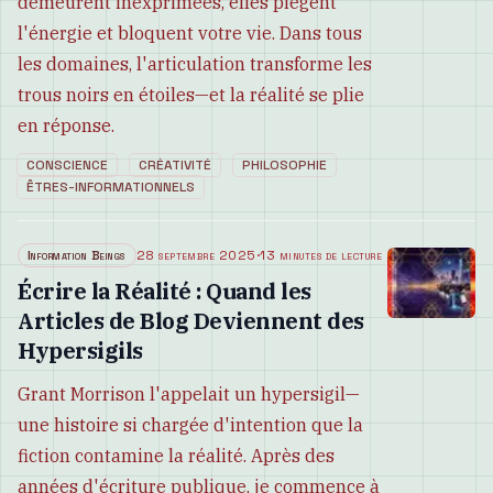
demeurent inexprimées, elles piègent
l'énergie et bloquent votre vie. Dans tous
les domaines, l'articulation transforme les
trous noirs en étoiles—et la réalité se plie
en réponse.
CONSCIENCE
CRÉATIVITÉ
PHILOSOPHIE
ÊTRES-INFORMATIONNELS
Information Beings
28 septembre 2025
·
13 minutes de lecture
Écrire la Réalité : Quand les
Articles de Blog Deviennent des
Hypersigils
Grant Morrison l'appelait un hypersigil—
une histoire si chargée d'intention que la
fiction contamine la réalité. Après des
années d'écriture publique, je commence à