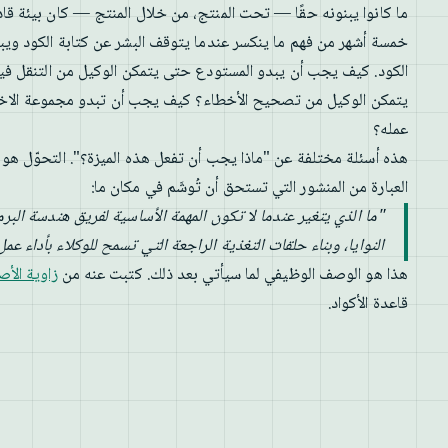
ما كانوا يبنونه حقًا — تحت المنتج، من خلال المنتج — كان بيئة قادر
خمسة أشهر من فهم ما ينكسر عندما يتوقف البشر عن كتابة الكود ويبد
الكود. كيف يجب أن يبدو المستودع حتى يتمكن الوكيل من التنقل ف
يتمكن الوكيل من تصحيح الأخطاء؟ كيف يجب أن تبدو مجموعة الاخت
عمله؟
هذه أسئلة مختلفة عن "ماذا يجب أن تفعل هذه الميزة؟". التحوّل هو م
العبارة من المنشور التي تستحق أن تُوشَم في مكان ما:
"ما الذي يتغير عندما لا تكون المهمة الأساسية لفريق هندسة البر
النوايا، وبناء حلقات التغذية الراجعة التي تسمح للوكلاء بأداء عم
هذا هو الوصف الوظيفي لما سيأتي بعد ذلك. كتبت عنه من
زاوية الأص
قاعدة الأكواد.