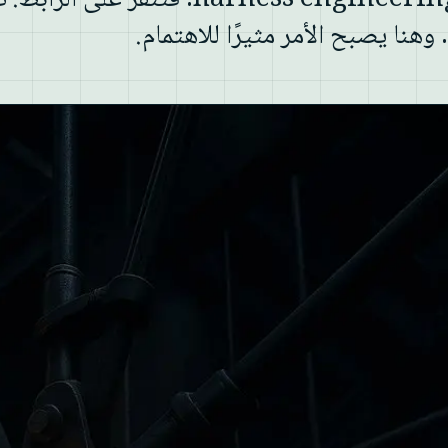
قواعد الأكواد التي تبنّت harness engineering. فتنقر على الراب