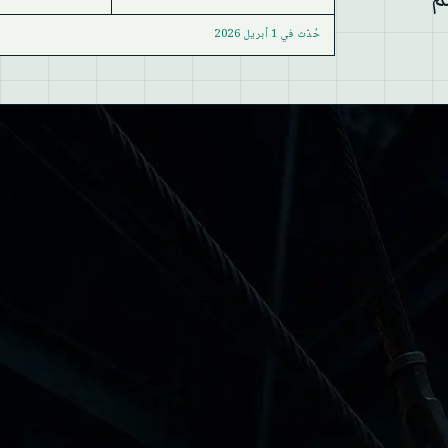
ط. ثم
حُدّث في
1 أبريل 2026