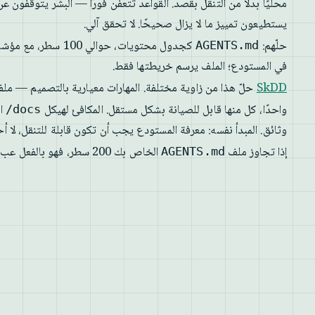
محليًا بدلًا من التنقل بقصد. القواعد تتعفن فورًا — البشر يتوقفون عن
يستطيعون تمييز ما لا يزال صحيحًا. لا تحقق آلي.
حلّهم:
كجدول محتويات، حوالي 100 سطر، مع مؤشرات إلى دليل
AGENTS.md
في المستودع؛ الملف يرسم خريطتها فقط.
SkDD
حلّ هذا من زاوية مختلفة. المهارات معيارية بالتصميم — مل
واحدًا، كل منها قابل للصيانة بشكل مستقل. المكافئ لهيكل
ال
docs/
وثائق. المبدأ نفسه: معرفة المستودع يجب أن تكون قابلة للتنقل، لا أحا
إذا تجاوز ملف
الخاص بك 200 سطر، فهو بالفعل عبء.
AGENTS.md