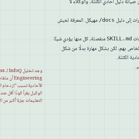
 صيانة دليل أحادي الكتلة، والوكلاء لا
مهيكل. المعرفة تعيش
docs/
فات
منفصلة، كل منها يؤدي شيئًا
SKILL.md
خاص بهم، لكن بشكل مهارة بدلًا من شكل
دية الكتلة.
وجد تحل
Engineering أ
الأحادية تسبب "ازدحام 
الوكيل يقرأ كودًا أقل عند
التعليمات جزءًا أكبر من ال