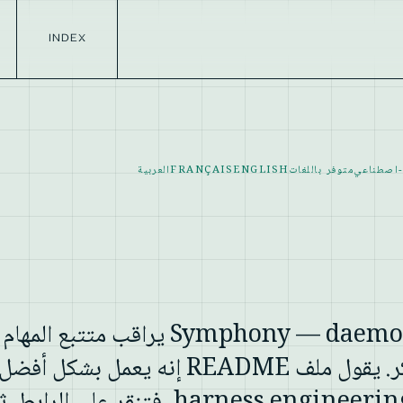
INDEX
-اصطناعي
متوفر باللغات
ENGLISH
FRANÇAIS
العربية
أطلقت OpenAI نظام Symphony — daemon يراقب متتبع المهام
وينشر وكلاء لإغلاق التذاكر. يقول ملف README إنه يعمل بشك