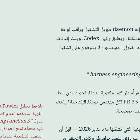
على GitHub هذا الأسبوع. إنه daemon طويل التشغيل يراقب لوحة
Linear الخاصة بك بحثًا عن مهام، وينشئ مساحة عمل معزولة لكل مشكلة، ويطلق وكيل Codex، ويبث إثباتات
— حالة CI، مراجعة PR، فيديو توضيحي — ثم يدمج PR عند القبول. المهندسون لا يشرفون على تشغيل
 أسطر كود مكتوبة يدويًا، نحو مليون سطر
الإنتاجية
ازدادت
لبنية صحيحة.
الفريق استخدم "عدم كتاب
يدويًا" كـ
ing function
، فأنت تعلم أن Ralph loop هي البنية التي نشغّلها منذ يناير 2026 — قبل أن
قيد متعمَّد لمنع العودة إ
التنفيذ التقليدية عندما 
يوجد منشور harness engineering. النمط نفسه: توجيه المهام عبر git، تنفيذ بواسطة وكلاء، التحقق من