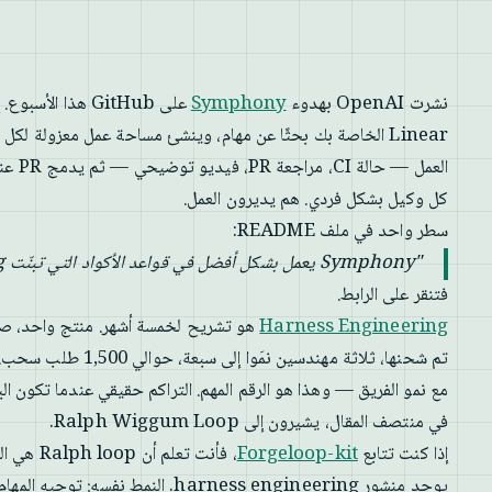
نشرت OpenAI بهدوء
Symphony
العمل 
كل وكيل بشكل فردي. هم يديرون العمل.
سطر واحد في ملف README:
"Symphony يعمل بشكل أفضل في قواعد الأكواد التي تبنّت harness engineering."
فتنقر على الرابط.
Harness Engineering
هو تشريح لخمسة أشهر. منتج واحد، صفر
تم شحنها، ثلاثة مهندسين نمَوا إلى سبعة، حوالي 1,500 طلب سحب. 3.5 PR لكل مهندس يوميًا.
مع نمو الفريق — وهذا هو الرقم المهم. التراكم حقيقي عندما تكون ا
في منتصف المقال، يشيرون إلى Ralph Wiggum Loop.
إذا كنت تتابع
Forgeloop-kit