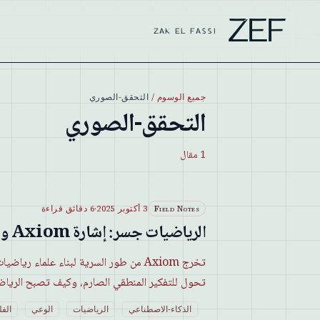
ZEF
ZAK EL FASSI
جميع الوسوم
/
التحقق-الصوري
التحقق-الصوري
1
مقال
Field Notes
3 أكتوبر 2025
·
6 دقائق قراءة
الرياضيات جسر: إشارة Axiom وعصر نهضة التفكير المنطقي القادم
تخرج Axiom من طور السرية لبناء علماء 
تحول للتفكير المنطقي الصارم، وكيف تصبح الرياضيا
الذكاء-الاصطناعي
الرياضيات
الوعي
الف