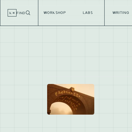
WORKSHOP
LABS
WRITING
⌘ K
FIND