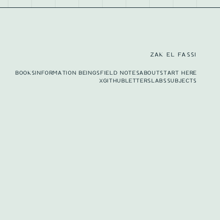
ZAK EL FASSI
BOOKS
INFORMATION BEINGS
FIELD NOTES
ABOUT
START HERE
X
GITHUB
LETTERS
LABS
SUBJECTS