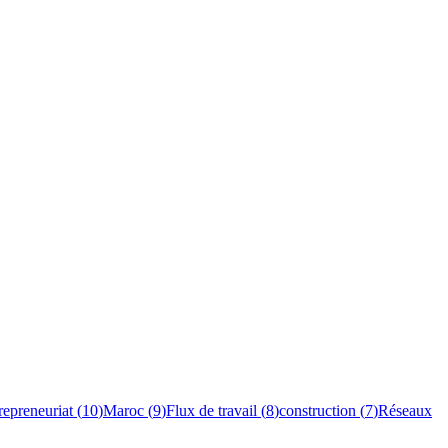
repreneuriat
(
10
)
Maroc
(
9
)
Flux de travail
(
8
)
construction
(
7
)
Réseaux