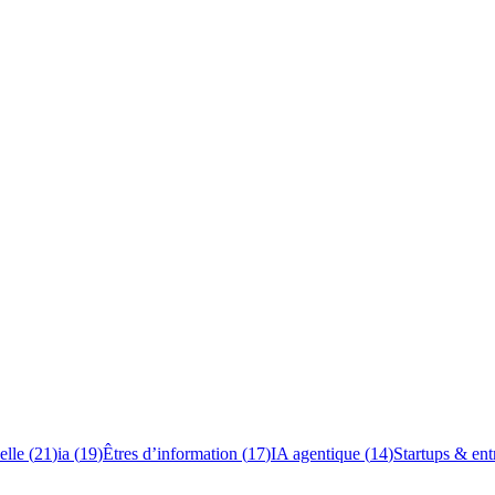
elle
(
21
)
ia
(
19
)
Êtres d’information
(
17
)
IA agentique
(
14
)
Startups & ent