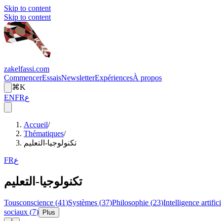
Skip to content
Skip to content
zakelfassi.com
Commencer
Essais
Newsletter
Expériences
À propos
⌘K
EN
FR
ع
Accueil
/
Thématiques
/
تكنولوجيا-التعليم
FR
ع
تكنولوجيا-التعليم
Tous
conscience
(
41
)
Systèmes
(
37
)
Philosophie
(
23
)
Intelligence artifici
sociaux
(
7
)
Plus