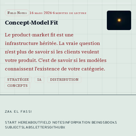
Field Notes
16 mars 2026
·
6 minutes de lecture
Concept-Model Fit
Le product-market fit est une
infrastructure héritée. La vraie question
n'est plus de savoir si les clients veulent
votre produit. C'est de savoir si les modèles
connaissent l'existence de votre catégorie.
STRATÉGIE
IA
DISTRIBUTION
CONCEPTS
ZAK EL FASSI
START HERE
ABOUT
FIELD NOTES
INFORMATION BEINGS
BOOKS
SUBJECTS
LABS
LETTERS
GITHUB
X