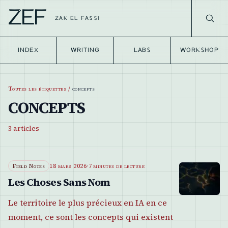
ZEF
ZAK EL FASSI
INDEX
WRITING
LABS
WORKSHOP
Toutes les étiquettes
/
concepts
CONCEPTS
3
articles
Field Notes
18 mars 2026
·
7 minutes de lecture
Les Choses Sans Nom
Le territoire le plus précieux en IA en ce
moment, ce sont les concepts qui existent