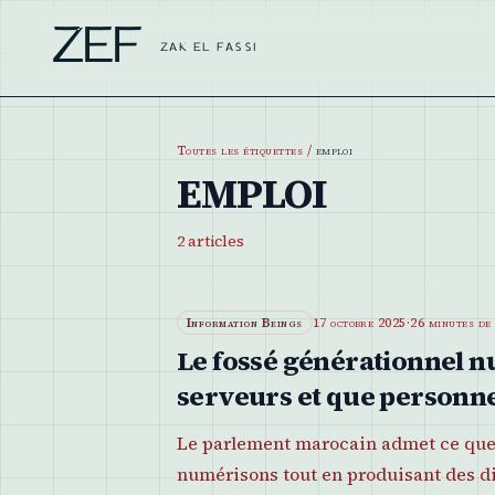
ZEF
ZAK EL FASSI
Toutes les étiquettes
/
emploi
EMPLOI
2
articles
Information Beings
17 octobre 2025
·
26 minutes de
Le fossé générationnel n
serveurs et que personne
Le parlement marocain admet ce que 
numérisons tout en produisant des d