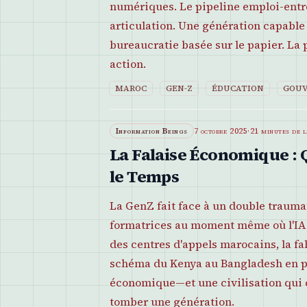
numériques. Le pipeline emploi-entr
articulation. Une génération capable
bureaucratie basée sur le papier. La p
action.
MAROC
GEN-Z
ÉDUCATION
GOU
Information Beings
7 octobre 2025
·
21 minutes de 
La Falaise Économique : Q
le Temps
La GenZ fait face à un double trauma
formatrices au moment même où l'IA 
des centres d'appels marocains, la f
schéma du Kenya au Bangladesh en pa
économique—et une civilisation qui c
tomber une génération.