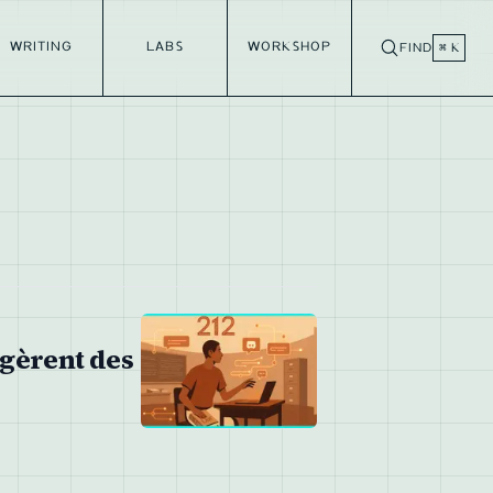
WRITING
LABS
WORKSHOP
FIND
⌘ K
 gèrent des