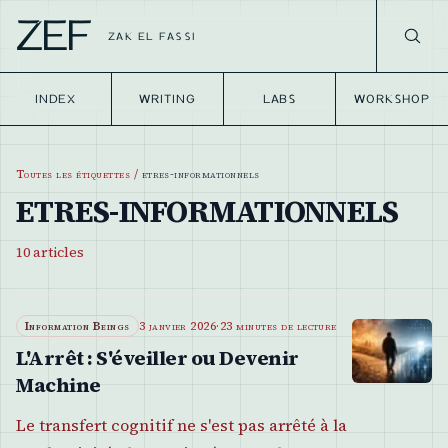
ZEF
ZAK EL FASSI
INDEX
WRITING
LABS
WORKSHOP
Toutes les étiquettes
/
etres-informationnels
ETRES-INFORMATIONNELS
10
articles
Information Beings
3 janvier 2026
·
23 minutes de lecture
L'Arrêt : S'éveiller ou Devenir
Machine
Le transfert cognitif ne s'est pas arrêté à la