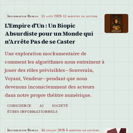
Information Beings
11 août 2025
·
11 minutes de lecture
L'Empire d'Un : Un Biopic
Absurdiste pour un Monde qui
n'Arrête Pas de se Caster
Une exploration mockumentaire de
comment les algorithmes nous entraînent à
jouer des rôles prévisibles—Souverain,
Voyant, Vendeur—pendant que nous
devenons inconsciemment des acteurs
dans notre propre théâtre numérique.
CONSCIENCE
AI
SOCIÉTÉ
ÊTRES-INFORMATIONNELS
Information Beings
16 juillet 2025
·
5 minutes de lecture