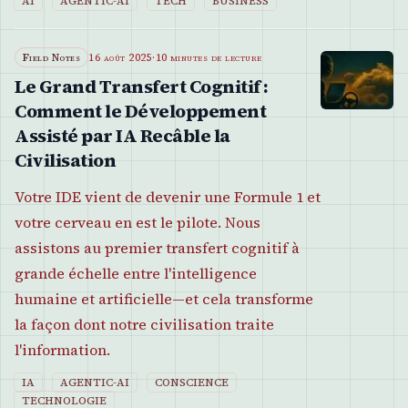
AI
AGENTIC-AI
TECH
BUSINESS
Field Notes
16 août 2025
·
10 minutes de lecture
Le Grand Transfert Cognitif :
Comment le Développement
Assisté par IA Recâble la
Civilisation
Votre IDE vient de devenir une Formule 1 et
votre cerveau en est le pilote. Nous
assistons au premier transfert cognitif à
grande échelle entre l'intelligence
humaine et artificielle—et cela transforme
la façon dont notre civilisation traite
l'information.
IA
AGENTIC-AI
CONSCIENCE
TECHNOLOGIE