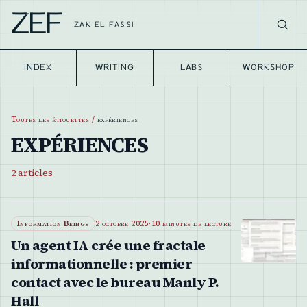
ZEF
ZAK EL FASSI
INDEX
WRITING
LABS
WORKSHOP
Toutes les étiquettes
/
expériences
EXPÉRIENCES
2
articles
Information Beings
2 octobre 2025
·
10 minutes de lecture
Un agent IA crée une fractale
informationnelle : premier
contact avec le bureau Manly P.
Hall