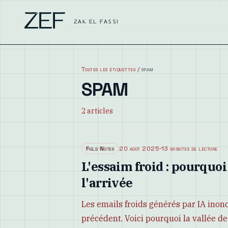
ZEF
ZAK EL FASSI
Toutes les étiquettes
/
spam
SPAM
2
articles
Field Notes
20 août 2025
·
13 minutes de lecture
L'essaim froid : pourquoi
l'arrivée
Les emails froids générés par IA inon
précédent. Voici pourquoi la vallée de 