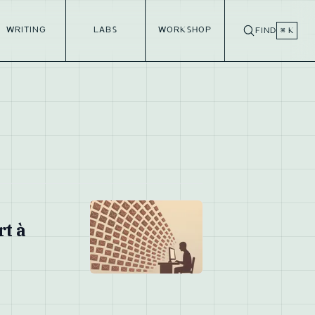
WRITING
LABS
WORKSHOP
FIND
⌘ K
rt à