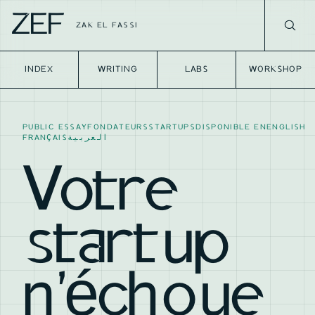
ZEF
ZAK EL FASSI
INDEX
WRITING
LABS
WORKSHOP
PUBLIC ESSAY
FONDATEURS
STARTUPS
DISPONIBLE EN
ENGLISH
FRANÇAIS
العربية
Votre
startup
n'échoue