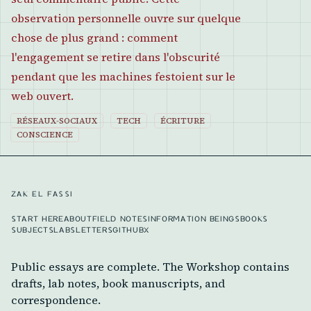
observation personnelle ouvre sur quelque
chose de plus grand : comment
l'engagement se retire dans l'obscurité
pendant que les machines festoient sur le
web ouvert.
RÉSEAUX-SOCIAUX
TECH
ÉCRITURE
CONSCIENCE
ZAK EL FASSI
START HERE
ABOUT
FIELD NOTES
INFORMATION BEINGS
BOOKS
SUBJECTS
LABS
LETTERS
GITHUB
X
Public essays are complete. The Workshop contains
drafts, lab notes, book manuscripts, and
correspondence.