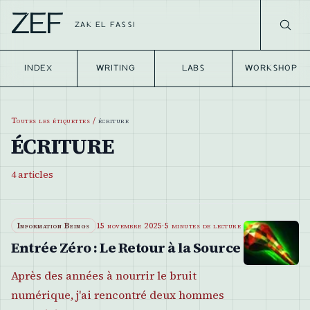
ZEF
ZAK EL FASSI
INDEX
WRITING
LABS
WORKSHOP
Toutes les étiquettes
/
écriture
ÉCRITURE
4
articles
Information Beings
15 novembre 2025
·
5 minutes de lecture
Entrée Zéro : Le Retour à la Source
Après des années à nourrir le bruit
numérique, j'ai rencontré deux hommes