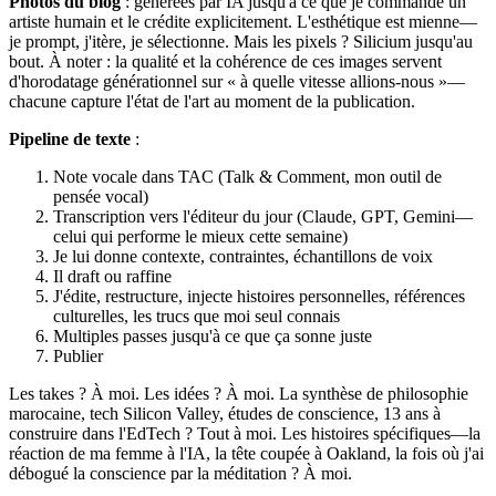
Photos du blog
: générées par IA jusqu'à ce que je commande un
artiste humain et le crédite explicitement. L'esthétique est mienne—
je prompt, j'itère, je sélectionne. Mais les pixels ? Silicium jusqu'au
bout. À noter : la qualité et la cohérence de ces images servent
d'horodatage générationnel sur « à quelle vitesse allions-nous »—
chacune capture l'état de l'art au moment de la publication.
Pipeline de texte
:
Note vocale dans TAC (Talk & Comment, mon outil de
pensée vocal)
Transcription vers l'éditeur du jour (Claude, GPT, Gemini—
celui qui performe le mieux cette semaine)
Je lui donne contexte, contraintes, échantillons de voix
Il draft ou raffine
J'édite, restructure, injecte histoires personnelles, références
culturelles, les trucs que moi seul connais
Multiples passes jusqu'à ce que ça sonne juste
Publier
Les takes ? À moi. Les idées ? À moi. La synthèse de philosophie
marocaine, tech Silicon Valley, études de conscience, 13 ans à
construire dans l'EdTech ? Tout à moi. Les histoires spécifiques—la
réaction de ma femme à l'IA, la tête coupée à Oakland, la fois où j'ai
débogué la conscience par la méditation ? À moi.