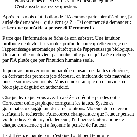
Nous sommes en 2025. C'est une question légitime.
C'est aussi la mauvaise question.
Après trois mois d'utilisation de l'IA comme partenaire d'écriture, j'ai
arrêté de demander « qui a écrit ça ? » J'ai commencé à demander :
est-ce que ça m'aide à penser différemment ?
Parce que l'information se fiche de son substrat. Une intuition
profonde ne devient pas moins profonde parce qu'elle émerge de
l'apprentissage automatique plutôt que de l'apprentissage biologique.
Un cadre utile ne devient pas moins utile parce qu'il a été débogué
par l'IA plutôt que par l'intuition humaine seule.
Je pourrais prouver mon humanité en faisant des fautes délibérées,
en écrivant des premiers jets décousu, en incluant de très mauvaise
poésie sur mes sentiments. Mais ce ne serait que du chauvinisme
biologique déguisé en authenticité.
Chaque livre que vous avez lu a été « co-écrit » par des outils.
Correcteur orthographique corrigeant les fautes. Systèmes
grammaticaux suggérant des améliorations. Moteurs de recherche
surfaçant la recherche. Autocorrect changeant ce que l'auteur pensait
vouloir dire. Éditeurs, bêta lecteurs, l'influence fantomatique de
chaque conscience qui a façonné la pensée de l'auteur.
La différence maintenant, c'est que l'outil peut tenir une