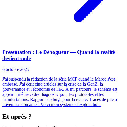
Présentation : Le Débogueur — Quand la réalité
devient code
6 octobre 2025
J'ai suspendu la rédaction de la série MCP quand le Maroc s'est
embrasé. J'ai écrit cinq articles sur la crise de la GenZ, la
gouvernance et l'économie de l'IA. À mi-parcours, le schéma est
apparu : même cadre diagnostic pour les protocoles et les
manifestations. Rapports de bugs pour la réalité. Traces de pile à
travers les domaines. Voici mon système d'exploitation.
Et après ?