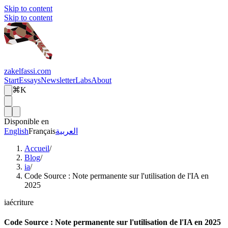
Skip to content
Skip to content
zakelfassi.com
Start
Essays
Newsletter
Labs
About
⌘K
Disponible en
English
Français
العربية
Accueil
/
Blog
/
ia
/
Code Source : Note permanente sur l'utilisation de l'IA en
2025
ia
écriture
Code Source : Note permanente sur l'utilisation de l'IA en 2025