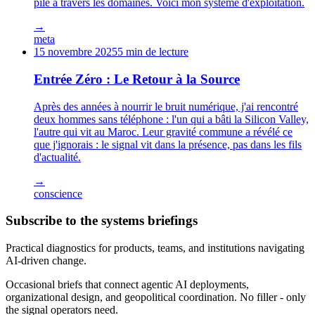
pile à travers les domaines. Voici mon système d'exploitation.
→
meta
15 novembre 2025
5 min de lecture
Entrée Zéro : Le Retour à la Source
Après des années à nourrir le bruit numérique, j'ai rencontré
deux hommes sans téléphone : l'un qui a bâti la Silicon Valley,
l'autre qui vit au Maroc. Leur gravité commune a révélé ce
que j'ignorais : le signal vit dans la présence, pas dans les fils
d'actualité.
→
conscience
Subscribe to the systems briefings
Practical diagnostics for products, teams, and institutions navigating
AI-driven change.
Occasional briefs that connect agentic AI deployments,
organizational design, and geopolitical coordination. No filler - only
the signal operators need.