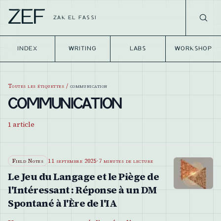
ZEF
ZAK EL FASSI
INDEX
WRITING
LABS
WORKSHOP
Toutes les étiquettes
/
communication
COMMUNICATION
1
article
Field Notes
11 septembre 2025
·
7 minutes de lecture
Le Jeu du Langage et le Piège de
l'Intéressant : Réponse à un DM
Spontané à l'Ère de l'IA