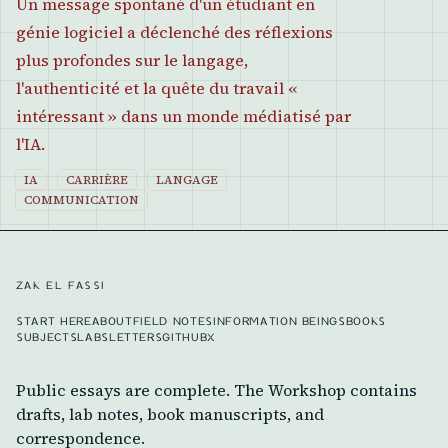
Un message spontané d'un étudiant en
génie logiciel a déclenché des réflexions
plus profondes sur le langage,
l'authenticité et la quête du travail «
intéressant » dans un monde médiatisé par
l'IA.
IA
CARRIÈRE
LANGAGE
COMMUNICATION
ZAK EL FASSI
START HERE
ABOUT
FIELD NOTES
INFORMATION BEINGS
BOOKS
SUBJECTS
LABS
LETTERS
GITHUB
X
Public essays are complete. The Workshop contains
drafts, lab notes, book manuscripts, and
correspondence.