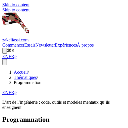
Skip to content
Skip to content
zakelfassi.com
Commencer
Essais
Newsletter
Expériences
À propos
⌘K
EN
FR
ع
Accueil
/
Thématiques
/
Programmation
EN
FR
ع
L’art de l’ingénierie : code, outils et modèles mentaux qu’ils
enseignent.
Programmation