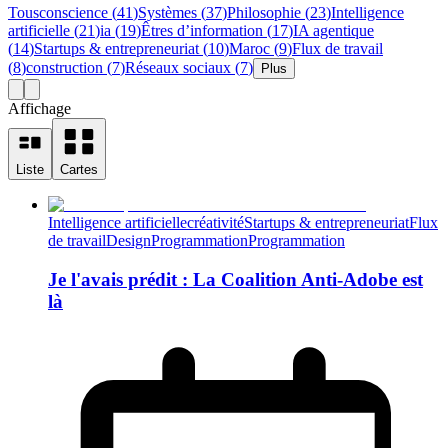
Tous
conscience
(
41
)
Systèmes
(
37
)
Philosophie
(
23
)
Intelligence
artificielle
(
21
)
ia
(
19
)
Êtres d’information
(
17
)
IA agentique
(
14
)
Startups & entrepreneuriat
(
10
)
Maroc
(
9
)
Flux de travail
(
8
)
construction
(
7
)
Réseaux sociaux
(
7
)
Plus
Affichage
Liste
Cartes
Intelligence artificielle
créativité
Startups & entrepreneuriat
Flux
de travail
Design
Programmation
Programmation
Je l'avais prédit : La Coalition Anti-Adobe est
là