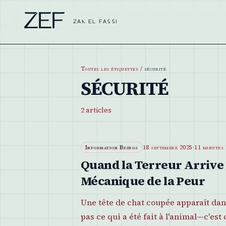
ZEF
ZAK EL FASSI
Toutes les étiquettes
/
sécurité
SÉCURITÉ
2
articles
Information Beings
18 septembre 2025
·
11 minutes 
Quand la Terreur Arrive e
Mécanique de la Peur
Une tête de chat coupée apparaît dans
pas ce qui a été fait à l'animal—c'est