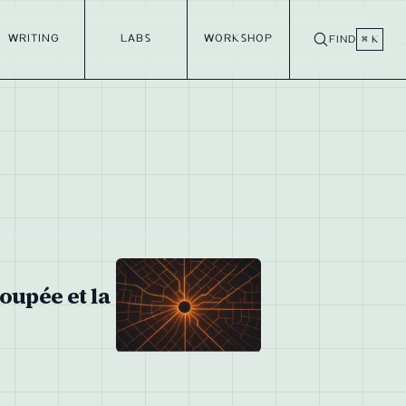
WRITING
LABS
WORKSHOP
FIND
⌘ K
oupée et la