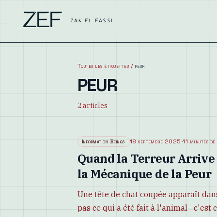
ZEF
ZAK EL FASSI
Toutes les étiquettes
/
peur
PEUR
2
articles
Information Beings
18 septembre 2025
·
11 minutes de
Quand la Terreur Arrive 
la Mécanique de la Peur
Une tête de chat coupée apparaît dans
pas ce qui a été fait à l'animal—c'est