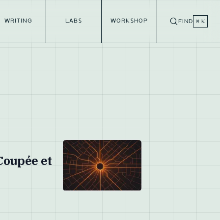
WRITING
LABS
WORKSHOP
FIND
⌘ K
 Coupée et