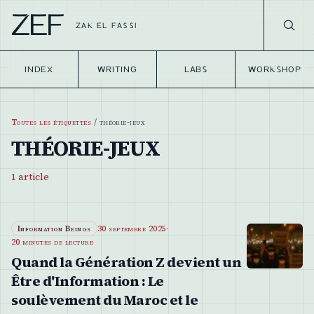
ZEF
ZAK EL FASSI
INDEX
WRITING
LABS
WORKSHOP
Toutes les étiquettes
/
théorie-jeux
THÉORIE-JEUX
1
article
Information Beings
30 septembre 2025
·
20 minutes de lecture
Quand la Génération Z devient un
Être d'Information : Le
soulèvement du Maroc et le