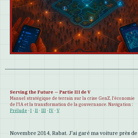
Serving the Future — Partie III de V
Manuel stratégique de terrain sur la crise GenZ, l'économie
de l'IA et la transformation de la gouvernance. Navigation :
Prélude
·
I
·
II
·
III
·
IV
·
V
Novembre 2014, Rabat. J'ai garé ma voiture près de