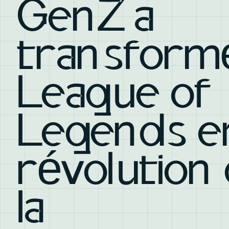
GenZ a
transform
League of
Legends e
révolution
la