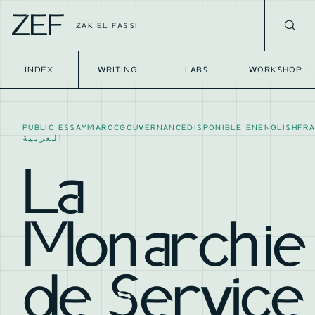
ZEF
ZAK EL FASSI
INDEX
WRITING
LABS
WORKSHOP
PUBLIC ESSAY
MAROC
GOUVERNANCE
DISPONIBLE EN
ENGLISH
FRA
العربية
La
Monarchie
de Service 